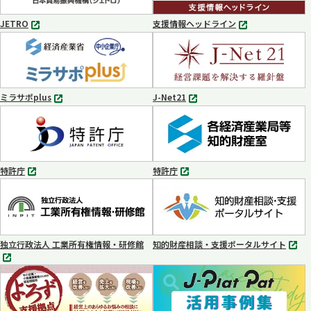
開
く
JETRO
支援情報ヘッドライン
別
別
タ
タ
ブ
ブ
で
で
開
開
く
く
ミラサポplus
J-Net21
別
別
タ
タ
ブ
ブ
で
で
開
開
く
く
特許庁
特許庁
別
別
タ
タ
ブ
ブ
で
で
開
開
く
く
独立行政法人 工業所有権情報・研修館
知的財産相談・支援ポータルサイト
別
別
タ
タ
ブ
ブ
で
で
開
開
く
く