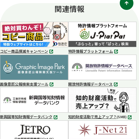
関連情報
コピー商品撲滅キャンペーン
特許情報プラットフォーム
別
別
タ
タ
ブ
ブ
で
で
開
開
く
く
画像意匠公報検索支援ツール
開放特許情報データベース
別
別
タ
タ
ブ
ブ
で
で
開
開
く
く
新興国等知財情報データバンク
知的財産活動で売上アップ？
MP4
(5 MB)
別
タ
ブ
で