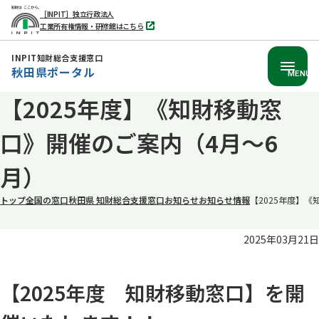
［INPIT］独立行政法人
工業所有権情報・研修館はこちら
別
タ
ブ
INPIT知財総合支援窓口
で
秋田県ポータル
開
MENU
く
【2025年度】《知財移動窓
本
文
口》開催のご案内（4月～6
へ
移
月）
動
トップ
全国の窓口
秋田県 知財総合支援窓口
お知らせ
お知らせ情報
【2025年度】
2025年03月21日
【2025年度 知財移動窓口】を開