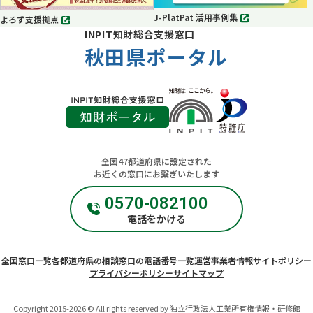
J-PlatPat 活用事例集
よろず支援拠点
別
別
INPIT知財総合支援窓口
タ
タ
ブ
秋田県ポータル
ブ
で
で
開
開
く
く
全国47都道府県に設定された
お近くの窓口にお繋ぎいたします
0570-082100
電話をかける
全国窓口一覧
各都道府県の相談窓口の電話番号一覧
運営事業者情報
サイトポリシー
プライバシーポリシー
サイトマップ
Copyright 2015-2026 © All rights reserved by 独立行政法人工業所有権情報・研修館