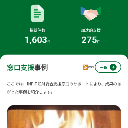
掲載件数
加速的支援
1,603
275
件
件
窓口支援
事例
一覧
ここでは、INPIT知財総合支援窓口のサポートにより、成果のあ
がった事例を紹介します。