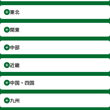
東北
関東
中部
近畿
中国・四国
九州