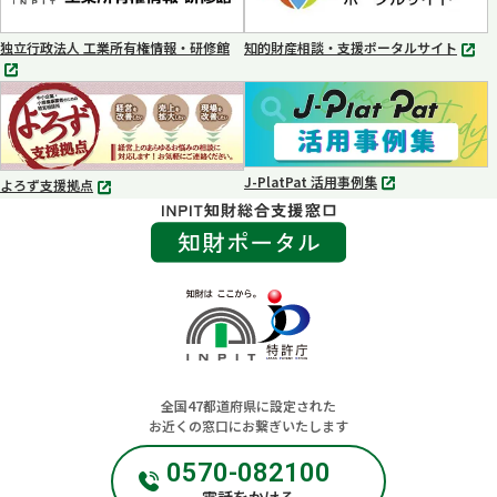
開
開
く
く
独立行政法人 工業所有権情報・研修館
知的財産相談・支援ポータルサイト
別
別
タ
タ
ブ
ブ
で
で
開
開
く
く
J-PlatPat 活用事例集
よろず支援拠点
別
別
タ
タ
ブ
ブ
で
で
開
開
く
く
全国​47都道府県に設定された
お近くの窓口にお繋ぎいたします
0570-082100
電話をかける