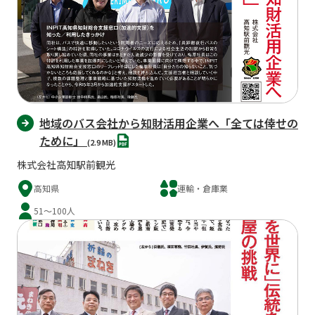
地域のバス会社から知財活用企業へ「全ては倖せの
PDF
ために」
(2.9 MB)
株式会社高知駅前観光
高知県
運輸・倉庫業
51～100人