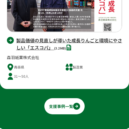
製品価値の見直しが導いた成長りんごと環境にやさ
PDF
しい「エスコパ」
(3.2 MB)
森羽紙業株式会社
青森県
製造業
31～50人
支援事例一覧