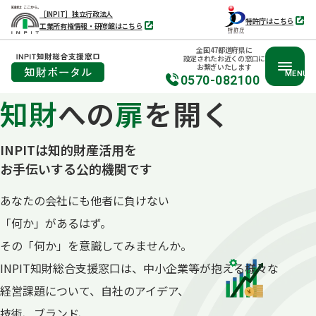
［INPIT］独立行政法人
特許庁はこちら
工業所有権情報・研修館はこちら
別
別
タ
タ
ブ
全国47都道府県に
ブ
で
設定されたお近くの窓口に
で
開
お繋ぎいたします
開
く
MENU
く
0570-082100
知財
への
扉
を開く
本
文
へ
INPITは知的財産活用を
移
お手伝いする公的機関です
動
あなたの会社にも他者に負けない
「何か」があるはず。
その「何か」を意識してみませんか。
INPIT知財総合支援窓口は、中小企業等が抱える様々な
経営課題について、自社のアイデア、
技術、ブランド、