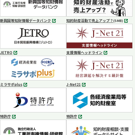
ブ
ブ
で
で
開
開
く
く
新興国等知財情報データバンク
知的財産活動で売上アップ？
MP4
(5 MB)
別
タ
ブ
で
開
く
JETRO
支援情報ヘッドライン
別
別
タ
タ
ブ
ブ
で
で
開
開
く
く
ミラサポplus
J-Net21
別
別
タ
タ
ブ
ブ
で
で
開
開
く
く
特許庁
特許庁
別
別
タ
タ
ブ
ブ
で
で