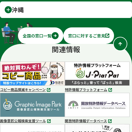
沖縄
全国の窓口一覧
窓口に対するご意見
別
タ
関連情報
ブ
で
開
く
コピー商品撲滅キャンペーン
特許情報プラットフォーム
別
別
タ
タ
ブ
ブ
で
で
開
開
く
く
画像意匠公報検索支援ツール
開放特許情報データベース
別
別
タ
タ