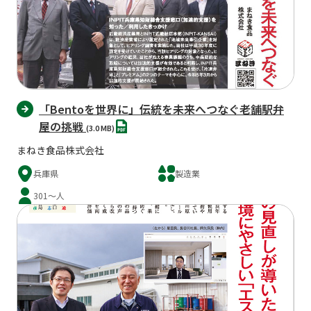
「Bentoを世界に」伝統を未来へつなぐ老舗駅弁
PDF
屋の挑戦
(3.0 MB)
まねき食品株式会社
兵庫県
製造業
301～人