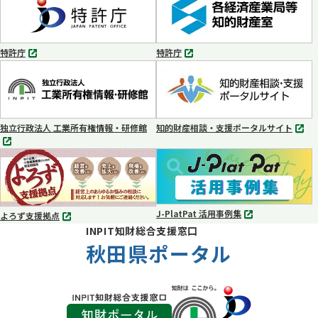
ブ
ブ
で
で
開
開
く
く
特許庁
特許庁
別
別
タ
タ
ブ
ブ
で
で
開
開
く
く
独立行政法人 工業所有権情報・研修館
知的財産相談・支援ポータルサイト
別
別
タ
タ
ブ
ブ
で
で
開
開
く
く
J-PlatPat 活用事例集
よろず支援拠点
別
別
INPIT知財総合支援窓口
タ
タ
ブ
秋田県ポータル
ブ
で
で
開
開
く
く