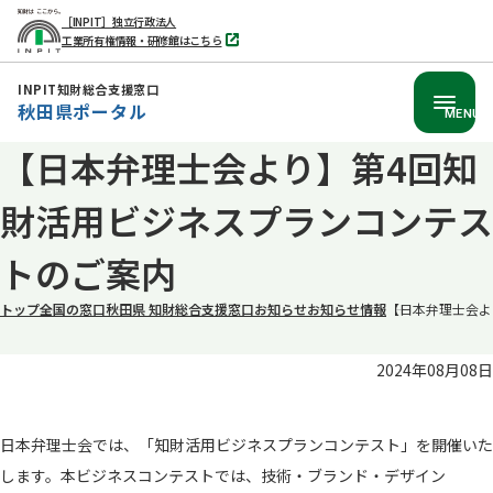
［INPIT］独立行政法人
工業所有権情報・研修館はこちら
別
タ
ブ
INPIT知財総合支援窓口
で
秋田県ポータル
開
MENU
く
【日本弁理士会より】第4回知
本
文
財活用ビジネスプランコンテス
へ
移
トのご案内
動
トップ
全国の窓口
秋田県 知財総合支援窓口
お知らせ
お知らせ情報
【日本弁理士会よ
2024年08月08日
日本弁理士会では、「知財活用ビジネスプランコンテスト」を開催いた
します。本ビジネスコンテストでは、技術・ブランド・デザイン