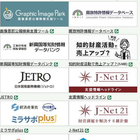
別
別
タ
タ
ブ
ブ
で
で
開
開
く
く
画像意匠公報検索支援ツール
開放特許情報データベース
別
別
タ
タ
ブ
ブ
で
で
開
開
く
く
新興国等知財情報データバンク
知的財産活動で売上アップ？
MP4
(5 MB)
別
タ
ブ
で
開
く
JETRO
支援情報ヘッドライン
別
別
タ
タ
ブ
ブ
で
で
開
開
く
く
ミラサポplus
J-Net21
別
別
タ
タ