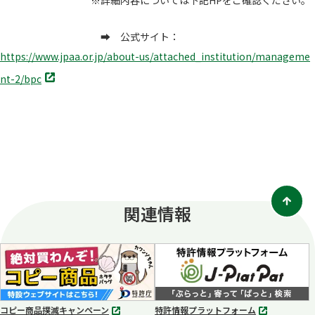
※詳細内容については下記HPをご確認ください。
➡ 公式サイト：
https://www.jpaa.or.jp/about-us/attached_institution/manageme
別
nt-2/bpc
タ
ブ
で
開
く
関連情報
コピー商品撲滅キャンペーン
特許情報プラットフォーム