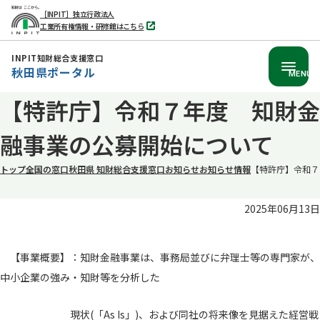
［INPIT］独立行政法人
工業所有権情報・研修館はこちら
別
タ
ブ
INPIT知財総合支援窓口
で
秋田県ポータル
開
MENU
く
本
【特許庁】令和７年度 知財金
文
融事業の公募開始について
へ
移
トップ
全国の窓口
秋田県 知財総合支援窓口
お知らせ
お知らせ情報
【特許庁】令和７
動
2025年06月13日
【事業概要】：知財金融事業は、事務局並びに弁理士等の専門家が、
中小企業の強み・知財等を分析した
現状(「As Is」)、および同社の将来像を見据えた経営戦