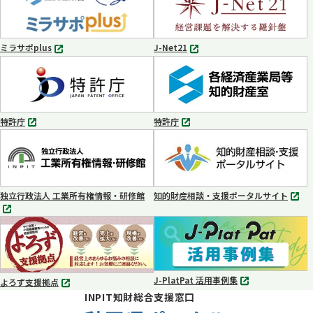
ブ
ブ
で
で
開
開
く
く
ミラサポplus
J-Net21
別
別
タ
タ
ブ
ブ
で
で
開
開
く
く
特許庁
特許庁
別
別
タ
タ
ブ
ブ
で
で
開
開
く
く
独立行政法人 工業所有権情報・研修館
知的財産相談・支援ポータルサイト
別
別
タ
タ
ブ
ブ
で
で
開
開
く
く
J-PlatPat 活用事例集
よろず支援拠点
別
別
INPIT知財総合支援窓口
タ
タ
ブ