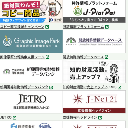
コピー商品撲滅キャンペーン
特許情報プラットフォーム
別
別
タ
タ
ブ
ブ
で
で
開
開
く
く
画像意匠公報検索支援ツール
開放特許情報データベース
別
別
タ
タ
ブ
ブ
で
で
開
開
く
く
新興国等知財情報データバンク
知的財産活動で売上アップ？
MP4
(5 MB)
別
タ
ブ
で
開
く
JETRO
支援情報ヘッドライン
別
別
タ
タ