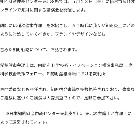
知的財産仲裁センター東北支所では、５月２３日（金）に仙台市及びオ
ンラインで知財に関する講演会を開催します。
講師には稲穂健市弁理士をお招きし、ＡＩ時代に我々が知財炎上にどの
ように対処していくべきか、ブランドやデザインなども
含めた知財戦略について、お話されます。
稲穂健市弁理士は、内閣府 科学技術・イノベーション推進事務局 上席
科学技術政策フェロー、知的財産権訴訟における裁判所
専門委員なども歴任され、知財啓発書籍を多数執筆されており、豊富な
ご経験に基づくご講演は大変貴重ですので、是非ご参加下さい。
※日本知的財産仲裁センター東北支所は、東北の弁護士と弁理士に
よって運営されています。