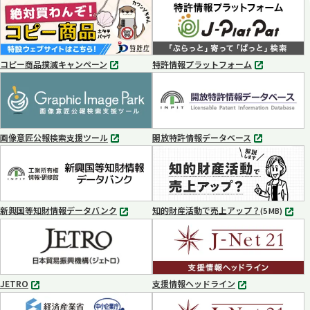
コピー商品撲滅キャンペーン
特許情報プラットフォーム
別
別
タ
タ
ブ
ブ
で
で
開
開
く
く
画像意匠公報検索支援ツール
開放特許情報データベース
別
別
タ
タ
ブ
ブ
で
で
開
開
く
く
新興国等知財情報データバンク
知的財産活動で売上アップ？
MP4
(5 MB)
別
タ
ブ
で
開
く
JETRO
支援情報ヘッドライン
別
別
タ
タ