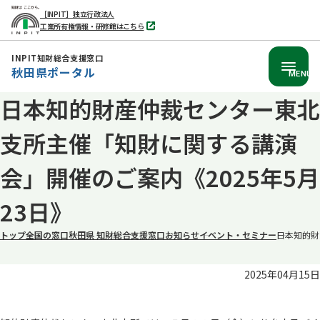
［INPIT］独立行政法人
工業所有権情報・研修館はこちら
別
タ
ブ
INPIT知財総合支援窓口
で
秋田県ポータル
開
MENU
く
日本知的財産仲裁センター東北
本
文
支所主催「知財に関する講演
へ
移
会」開催のご案内《2025年5月
動
23日》
トップ
全国の窓口
秋田県 知財総合支援窓口
お知らせ
イベント・セミナー
日本知的財
2025年04月15日