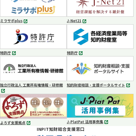
ブ
ブ
で
で
開
開
く
く
ミラサポplus
J-Net21
別
別
タ
タ
ブ
ブ
で
で
開
開
く
く
特許庁
特許庁
別
別
タ
タ
ブ
ブ
で
で
開
開
く
く
独立行政法人 工業所有権情報・研修館
知的財産相談・支援ポータルサイト
別
別
タ
タ
ブ
ブ
で
で
開
開
く
く
J-PlatPat 活用事例集
よろず支援拠点
別
別
INPIT知財総合支援窓口
タ
タ
ブ