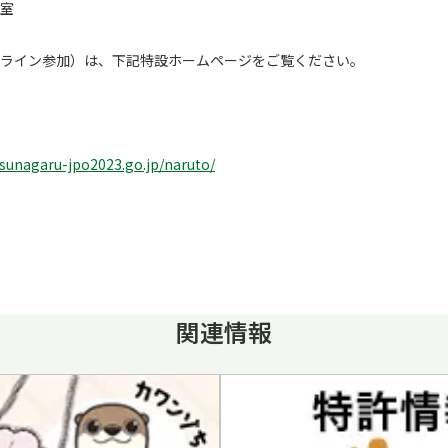
室
参加）は、下記特設ホームページをご覧ください。
tsunagaru-jpo2023.go.jp/naruto/
関連情報