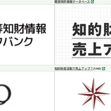
開放特許情報データベース
別
タ
ブ
で
開
く
知的財産活動で売上アップ？
MP4
(5 MB)