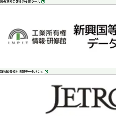
画像意匠公報検索支援ツール
別
タ
ブ
で
開
く
新興国等知財情報データバンク
別
タ
ブ
で
開
く