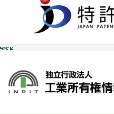
く
特許庁
別
タ
ブ
で
開
く