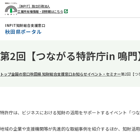
［INPIT］独立行政法人
工業所有権情報・研修館はこちら
別
タ
ブ
INPIT知財総合支援窓口
で
秋田県ポータル
開
く
本
第2回【つながる特許庁in 鳴
文
へ
移
トップ
全国の窓口
秋田県 知財総合支援窓口
お知らせ
イベント・セミナー
第2回【つ
動
特許庁は、ビジネスにおける知財の活用をサポートするイベント「つな
地域の企業や支援機関等が先進的な取組事例を紹介するほか、知財活用