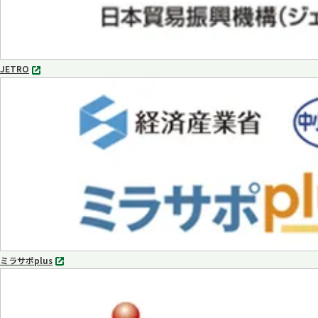
JETRO
別
タ
ブ
で
開
く
ミラサポplus
別
タ
ブ
で
開