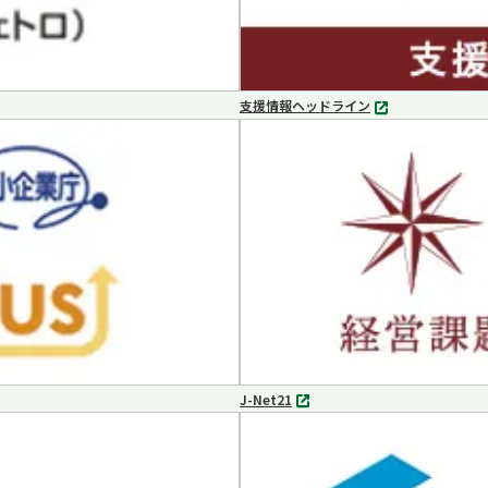
支援情報ヘッドライン
別
タ
ブ
で
開
く
J-Net21
別
タ
ブ
で
開