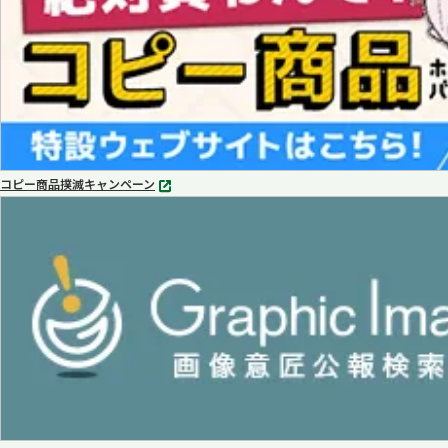
コピー商品撲滅キャンペーン
別
タ
ブ
で
開
く