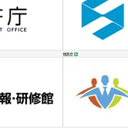
く
特許庁
別
タ
ブ
で
開
く