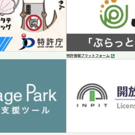
特許情報プラットフォーム
別
タ
ブ
で
開
く