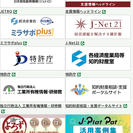
開
く
JETRO
支援情報ヘッドライン
別
別
タ
タ
ブ
ブ
で
で
開
開
く
く
ミラサポplus
J-Net21
別
別
タ
タ
ブ
ブ
で
で
開
開
く
く
特許庁
特許庁
別
別
タ
タ
ブ
ブ
で
で
開
開
く
く
独立行政法人 工業所有権情報・研修館
知的財産相談・支援ポータルサイト
別
別
タ
タ
ブ
ブ
で
で
開
開