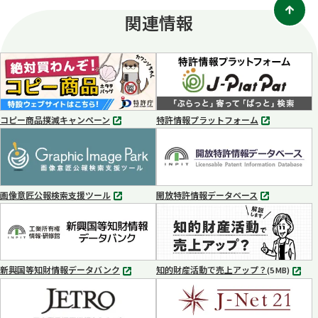
関連情報
コピー商品撲滅キャンペーン
特許情報プラットフォーム
別
別
タ
タ
ブ
ブ
で
で
開
開
く
く
画像意匠公報検索支援ツール
開放特許情報データベース
別
別
タ
タ
ブ
ブ
で
で
開
開
く
く
新興国等知財情報データバンク
知的財産活動で売上アップ？
MP4
(5 MB)
別
タ
ブ
で