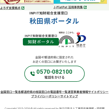
く
く
J-PlatPat 活用事例集
よろず支援拠点
別
別
INPIT知財総合支援窓口
タ
タ
ブ
秋田県ポータル
ブ
で
で
開
開
く
く
全国47都道府県に設定された
お近くの窓口にお繋ぎいたします
0570-082100
電話をかける
全国窓口一覧
各都道府県の相談窓口の電話番号一覧
運営事業者情報
サイトポリシー
プライバシーポリシー
サイトマップ
Copyright 2015-2026 © All rights reserved by 独立行政法人工業所有権情報・研修館