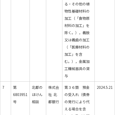
る・その他の植
物性基礎材料の
加工（「食物原
材料の加工」を
除く。），義肢
又は義歯の加工
（「医療材料の
加工」を含
む。），金属加
工機械器具の貸
与
7
第
北都の
株式会
第３６類 預金
2024.5.21
6803951
ほけん
社 北
の受入れ（債券
号
相談
都銀行
の発行により代
える場合を含