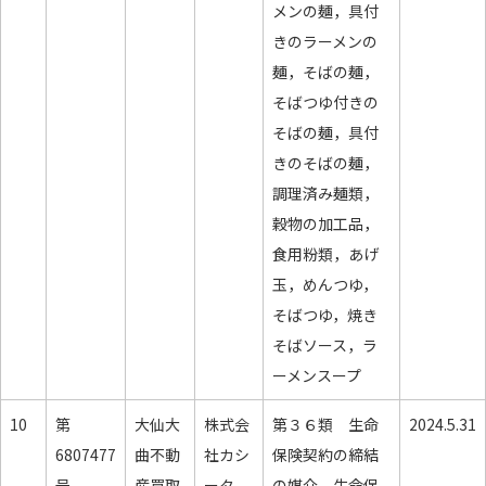
メンの麺，具付
きのラーメンの
麺，そばの麺，
そばつゆ付きの
そばの麺，具付
きのそばの麺，
調理済み麺類，
穀物の加工品，
食用粉類，あげ
玉，めんつゆ，
そばつゆ，焼き
そばソース，ラ
ーメンスープ
10
第
大仙大
株式会
第３６類 生命
2024.5.31
6807477
曲不動
社カシ
保険契約の締結
号
産買取
ータ
の媒介，生命保