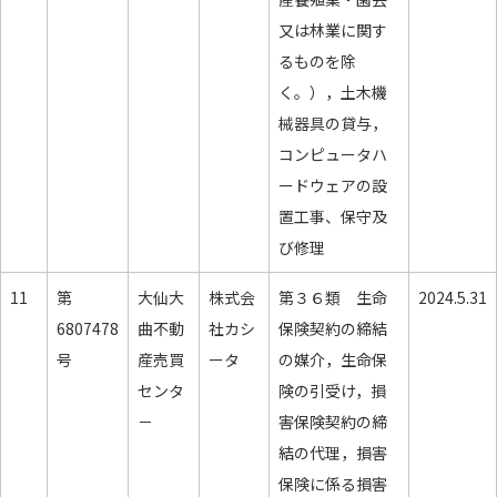
又は林業に関す
るものを除
く。），土木機
械器具の貸与，
コンピュータハ
ードウェアの設
置工事、保守及
び修理
11
第
大仙大
株式会
第３６類 生命
2024.5.31
6807478
曲不動
社カシ
保険契約の締結
号
産売買
ータ
の媒介，生命保
センタ
険の引受け，損
－
害保険契約の締
結の代理，損害
保険に係る損害