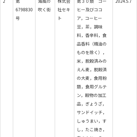
2
第
海風の
株式会
第３０類 コー
2024.5.7
6798830
吹く街
社セキ
ヒー及びココ
号
ト
ア，コーヒー
豆，茶，調味
料，香辛料，食
品香料（精油の
ものを除く），
米，脱穀済みの
えん麦，脱穀済
の大麦，食用粉
類，食用グルテ
ン，穀物の加工
品，ぎょうざ，
サンドイッチ，
しゅうまい，す
し，たこ焼き，