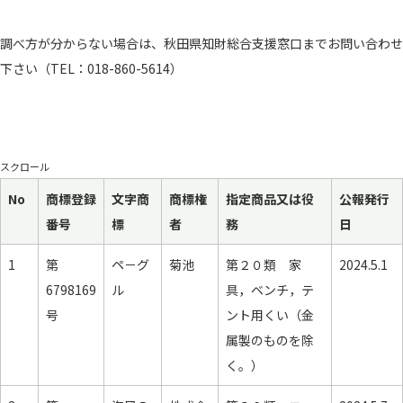
調べ方が分からない場合は、秋田県知財総合支援窓口までお問い合わせ
下さい（TEL：018-860-5614）
スクロール
No
商標登録
文字商
商標権
指定商品又は役
公報発行
番号
標
者
務
日
1
第
ペ－グ
菊池
第２０類 家
2024.5.1
6798169
ル
具，ベンチ，テ
号
ント用くい（金
属製のものを除
く。）