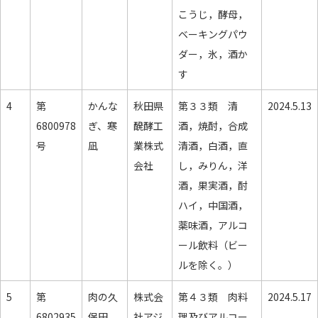
こうじ，酵母，
ベーキングパウ
ダー，氷，酒か
す
4
第
かんな
秋田県
第３３類 清
2024.5.13
6800978
ぎ、寒
醗酵工
酒，焼酎，合成
号
凪
業株式
清酒，白酒，直
会社
し，みりん，洋
酒，果実酒，酎
ハイ，中国酒，
薬味酒，アルコ
ール飲料（ビー
ルを除く。）
5
第
肉の久
株式会
第４３類 肉料
2024.5.17
6802935
保田
社アジ
理及びアルコー