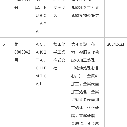
号
屋、Ｋ
マック
ル飲料を主とす
ＵＢＯ
ス
る飲食物の提供
ＴＡＹ
Ａ
6
第
ＡＣ、
秋田化
第４０類 布
2024.5.21
6803942
ＡＫＩ
学工業
地・被服又は毛
号
ＴＡ、
株式会
皮の加工処理
ＣＨＥ
社
（乾燥処理を含
ＭＩＣ
む。），金属の
ＡＬ
加工，金属表面
加工処理，金属
に対する表面加
工処理，化学研
磨，電解研磨，
金属による金属