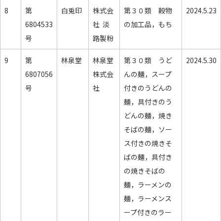
8
第
白兎印
株式会
第３０類 穀物
2024.5.23
6804533
社 淡
の加工品，もち
号
路製粉
9
第
林泉堂
林泉堂
第３０類 うど
2024.5.30
6807056
株式会
んの麺，スープ
号
社
付きのうどんの
麺，具付きのう
どんの麺，焼き
そばの麺，ソー
ス付きの焼きそ
ばの麺，具付き
の焼きそばの
麺，ラーメンの
麺，ラーメンス
ープ付きのラー