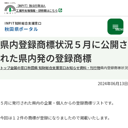
［INPIT］独立行政法人
工業所有権情報・研修館はこちら
別
タ
ブ
INPIT知財総合支援窓口
で
秋田県ポータル
開
MENU
く
本
県内登録商標状況５月に公開さ
文
れた県内発の登録商標
へ
移
トップ
全国の窓口
秋田県 知財総合支援窓口
お知らせ
資料・刊行物
県内登録商標状況
動
2024年06月13日
５月に発行された県内の企業・個人からの登録商標リストです。
今回は１２件の商標が登録になりましたので掲載いたします。