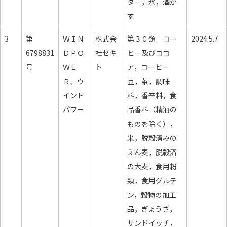
ダー，氷，酒か
す
3
第
ＷＩＮ
株式会
第３０類 コー
2024.5.7
6798831
ＤＰＯ
社セキ
ヒー及びココ
号
ＷＥ
ト
ア，コーヒー
Ｒ、ウ
豆，茶，調味
インド
料，香辛料，食
パワ－
品香料（精油の
ものを除く），
米，脱穀済みの
えん麦，脱穀済
の大麦，食用粉
類，食用グルテ
ン，穀物の加工
品，ぎょうざ，
サンドイッチ，