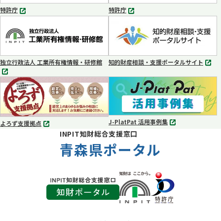
く
く
特許庁
特許庁
別
別
タ
タ
ブ
ブ
で
で
開
開
く
く
独立行政法人 工業所有権情報・研修館
知的財産相談・支援ポータルサイト
別
別
タ
タ
ブ
ブ
で
で
開
開
く
く
J-PlatPat 活用事例集
よろず支援拠点
別
別
INPIT知財総合支援窓口
タ
タ
ブ
青森県ポータル
ブ
で
で
開
開
く
く