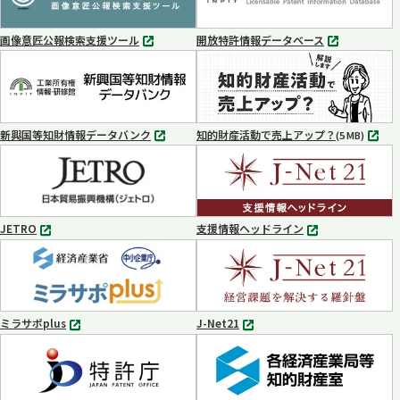
開
開
く
く
画像意匠公報検索支援ツール
開放特許情報データベース
別
別
タ
タ
ブ
ブ
で
で
開
開
く
く
新興国等知財情報データバンク
知的財産活動で売上アップ？
MP4
(5 MB)
別
タ
ブ
で
開
く
JETRO
支援情報ヘッドライン
別
別
タ
タ
ブ
ブ
で
で
開
開
く
く
ミラサポplus
J-Net21
別
別
タ
タ
ブ
ブ
で
で
開
開