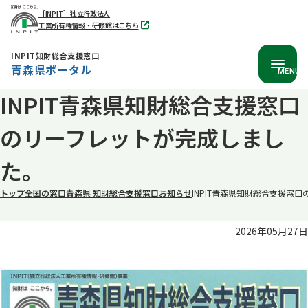
［INPIT］独立行政法人
工業所有権情報・研修館はこちら
別
タ
ブ
INPIT知財総合支援窓口
で
青森県ポータル
開
MENU
く
INPIT青森県知財総合支援窓口
本
文
のリーフレットが完成しまし
へ
移
た。
動
トップ
全国の窓口
青森県 知財総合支援窓口
お知らせ
INPIT青森県知財総合支援窓
2026年05月27日