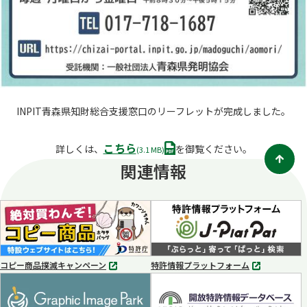
INPIT青森県知財総合支援窓口のリーフレットが完成しました。
こちら
P
詳しくは、
を御覧ください。
(3.1 MB)
D
関連情報
F
コピー商品撲滅キャンペーン
特許情報プラットフォーム
別
別
タ
タ
ブ
ブ
で
で