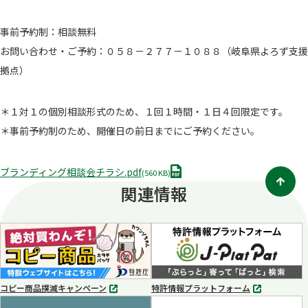
事前予約制：相談無料
お問い合わせ・ご予約：０５８－２７７－１０８８（岐阜県よろず支援
拠点）
＊１対１の個別相談形式のため、１回１時間・１日４回限定です。
＊事前予約制のため、開催日の前日までにご予約ください。
P
ブランディング相談会チラシ.pdf
(560 KB)
D
関連情報
F
コピー商品撲滅キャンペーン
特許情報プラットフォーム
別
別
タ
タ