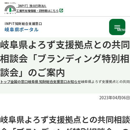
［INPIT］独立行政法人
工業所有権情報・研修館はこちら
別
タ
ブ
INPIT知財総合支援窓口
で
岐阜県ポータル
開
MENU
く
岐阜県よろず支援拠点との共同
本
文
相談会「ブランディング特別相
へ
移
談会」のご案内
動
トップ
全国の窓口
岐阜県 知財総合支援窓口
お知らせ
岐阜県よろず支援拠点との共同
2023年04月06日
岐阜県よろず支援拠点との共同相談