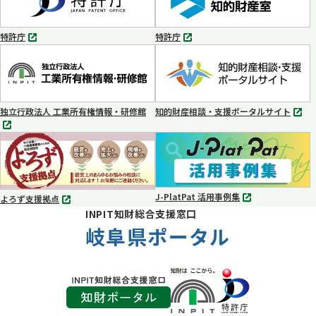
で
で
開
開
く
く
特許庁
特許庁
別
別
タ
タ
ブ
ブ
で
で
開
開
く
く
独立行政法人 工業所有権情報・研修館
知的財産相談・支援ポータルサイト
別
別
タ
タ
ブ
ブ
で
で
開
開
く
く
J-PlatPat 活用事例集
よろず支援拠点
別
別
INPIT知財総合支援窓口
タ
タ
ブ
岐阜県ポータル
ブ
で
で
開
開
く
く