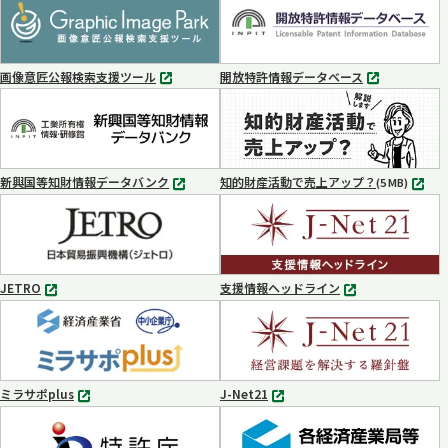
ブ
ブ
で
で
開
開
く
く
画像意匠公報検索支援ツール
開放特許情報データベース
別
別
タ
タ
ブ
ブ
で
で
開
開
く
く
新興国等知財情報データバンク
知的財産活動で売上アップ？
MP4
(5 MB)
別
タ
ブ
で
開
く
JETRO
支援情報ヘッドライン
別
別
タ
タ
ブ
ブ
で
で
開
開
く
く
ミラサポplus
J-Net21
別
別
タ
タ
ブ
ブ