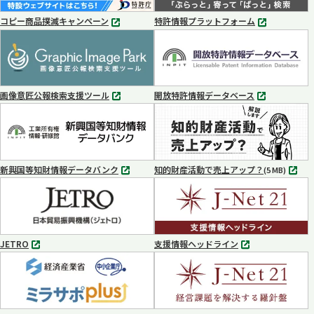
コピー商品撲滅キャンペーン
特許情報プラットフォーム
別
別
タ
タ
ブ
ブ
で
で
開
開
く
く
画像意匠公報検索支援ツール
開放特許情報データベース
別
別
タ
タ
ブ
ブ
で
で
開
開
く
く
新興国等知財情報データバンク
知的財産活動で売上アップ？
MP4
(5 MB)
別
タ
ブ
で
開
く
JETRO
支援情報ヘッドライン
別
別
タ
タ
ブ
ブ
で
で
開
開
く
く