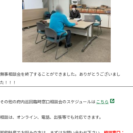
無事相談会を終了することができました。ありがとうございまし
た！！！
別
その他の府内巡回臨時窓口相談会のスケジュールは
こちら
タ
ブ
相談は、オンライン、電話、出張等でも対応できます。
で
開
知的財産でお悩みの方は、まずはお問い合わせ下さい
相談窓口：
く