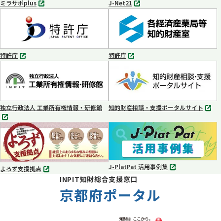
ミラサポplus
J-Net21
別
別
タ
タ
ブ
ブ
で
で
開
開
く
く
特許庁
特許庁
別
別
タ
タ
ブ
ブ
で
で
開
開
く
く
独立行政法人 工業所有権情報・研修館
知的財産相談・支援ポータルサイト
別
別
タ
タ
ブ
ブ
で
で
開
開
く
く
J-PlatPat 活用事例集
よろず支援拠点
別
別
INPIT知財総合支援窓口
タ
タ
ブ
京都府ポータル
ブ
で
で
開
開
く
く