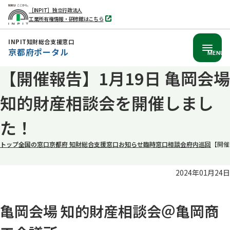
［INPIT］独立行政法人
工業所有権情報・研修館はこちら
別
タ
ブ
INPIT知財総合支援窓口
で
京都府ポータル
開
MENU
く
【開催報告】1月19日 亀岡会場
本
文
知的財産相談会を開催しまし
へ
移
た！
動
トップ
全国の窓口
京都府 知財総合支援窓口
お知らせ
臨時窓口相談会
府内巡回
【開催
2024年01月24日
亀岡会場 知的財産相談会＠亀岡商