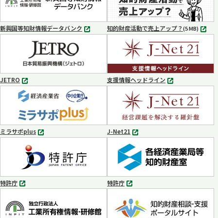
で
で
開
開
く
く
新興国等知財情報データバンク
知的財産活動で売上アップ？
MP4
(5 MB)
別
タ
ブ
で
開
く
JETRO
支援情報ヘッドライン
別
別
タ
タ
ブ
ブ
で
で
開
開
く
く
ミラサポplus
J-Net21
別
別
タ
タ
ブ
ブ
で
で
開
開
く
く
特許庁
特許庁
別
別
タ
タ
ブ
ブ
で
で