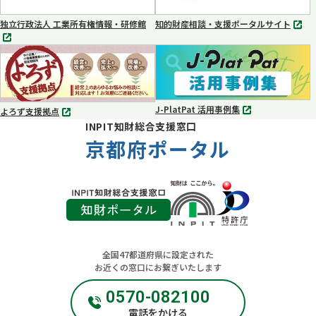
開
開
く
く
独立行政法人 工業所有権情報・研修館
知的財産相談・支援ポータルサイト
別
別
タ
タ
ブ
ブ
で
で
開
開
く
く
J-PlatPat 活用事例集
よろず支援拠点
別
別
INPIT知財総合支援窓口
タ
タ
ブ
京都府ポータル
ブ
で
で
開
開
く
く
全国47都道府県に設定された
お近くの窓口にお繋ぎいたします
0570-082100
電話をかける