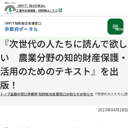
［INPIT］独立行政法人
工業所有権情報・研修館はこちら
別
タ
ブ
INPIT知財総合支援窓口
で
京都府ポータル
開
MENU
く
『次世代の人たちに読んで欲し
本
文
い 農業分野の知的財産保護・
へ
移
活用のためのテキスト』を出
動
版！
トップ
全国の窓口
京都府 知財総合支援窓口
お知らせ
お知らせ
『次世代の人たちに読
2023年04月18日