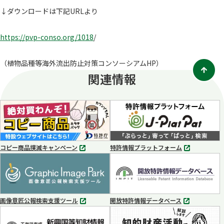
↓ダウンロードは下記URLより
https://pvp-conso.org/1018
/
（植物品種等海外流出防止対策コンソーシアムHP）
関連情報
コピー商品撲滅キャンペーン
特許情報プラットフォーム
別
別
タ
タ
ブ
ブ
で
で
開
開
く
く
画像意匠公報検索支援ツール
開放特許情報データベース
別
別
タ
タ
ブ
ブ