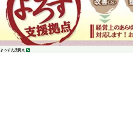
よろず支援拠点
別
タ
ブ
で
開
く