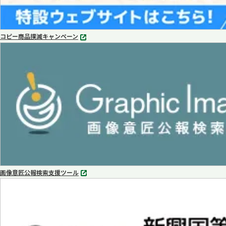
コピー商品撲滅キャンペーン
別
タ
ブ
で
開
く
画像意匠公報検索支援ツール
別
タ
ブ
で
開
く