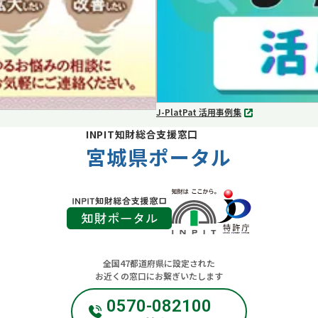
J-PlatPat 活用事例集
別
タ
INPIT知財総合支援窓口
ブ
宮城県ポータル
で
開
く
全国47都道府県に設定された
お近くの窓口にお繋ぎいたします
0570-082100