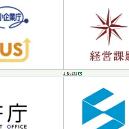
タ
ブ
で
開
く
J-Net21
別
タ
ブ
で
開
く