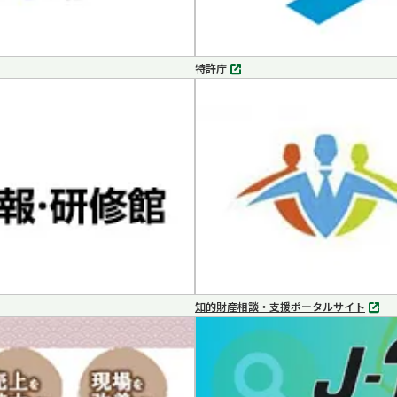
特許庁
別
タ
ブ
で
開
く
知的財産相談・支援ポータルサイト
別
タ
ブ
で
開
く