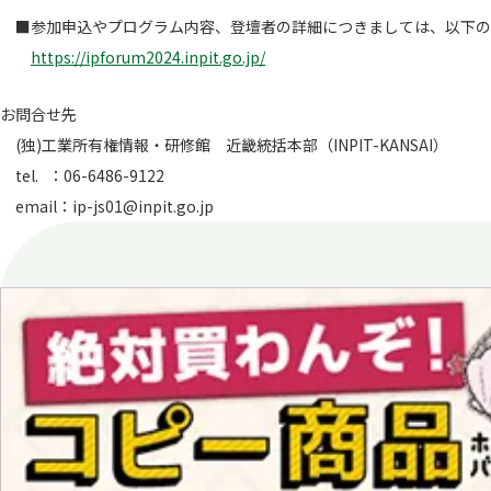
■参加申込やプログラム内容、登壇者の詳細につきましては、以下の特
https://ipforum2024.inpit.go.jp/
お問合せ先
(独)工業所有権情報・研修館 近畿統括本部（INPIT-KANSAI）
tel. ：06-6486-9122
email：ip-js01@inpit.go.jp