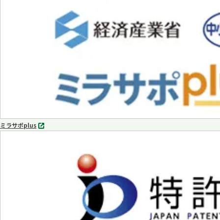
タ
ブ
で
開
く
ミラサポplus
別
タ
ブ
で
開
く