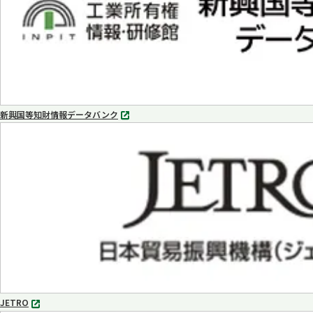
新興国等知財情報データバンク
別
タ
ブ
で
開
く
JETRO
別