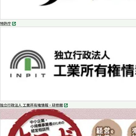
特許庁
別
タ
ブ
で
開
く
独立行政法人 工業所有権情報・研修館
別
タ
ブ
で
開
く