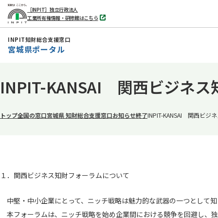
［INPIT］独立行政法人
工業所有権情報・研修館はこちら
別
タ
ブ
INPIT知財総合支援窓口
で
宮城県ポータル
開
く
本
INPIT-KANSAI 関西ビジ
文
へ
移
トップ
全国の窓口
宮城県 知財総合支援窓口
お知らせ
終了
INPIT-KANSAI 関西
動
１．関西ビジネス知財フォーラムについて
中堅・中小企業にとって、ニッチ戦略は魅力的な武器の一つとして知
本フォーラムは、ニッチ戦略を始め企業間における競争を回避し、独