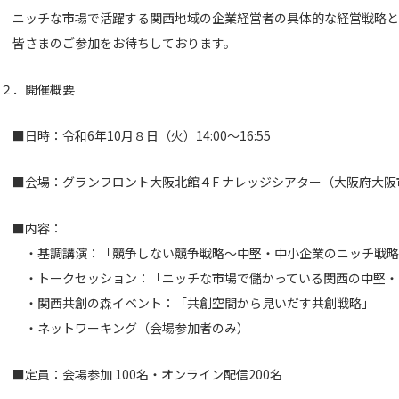
ニッチな市場で活躍する関西地域の企業経営者の具体的な経営戦略と
皆さまのご参加をお待ちしております。
２．開催概要
■日時：令和6年10月８日（火）14:00～16:55
■会場：グランフロント大阪北館４F ナレッジシアター（大阪府大阪市北
■内容：
・基調講演：「競争しない競争戦略～中堅・中小企業のニッチ戦略
・トークセッション：「ニッチな市場で儲かっている関西の中堅・
・関西共創の森イベント：「共創空間から見いだす共創戦略」
・ネットワーキング（会場参加者のみ）
■定員：会場参加 100名・オンライン配信200名