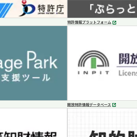
特許情報プラットフォーム
別
タ
ブ
で
開
く
開放特許情報データベース
別
タ
ブ
で
開
く