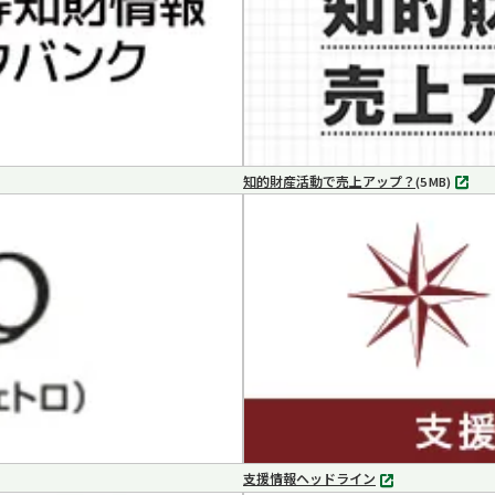
知的財産活動で売上アップ？
MP4
(5 MB)
支援情報ヘッドライン
別