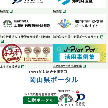
で
で
開
開
く
く
特許庁
特許庁
別
別
タ
タ
ブ
ブ
で
で
開
開
く
く
独立行政法人 工業所有権情報・研修館
知的財産相談・支援ポータルサイト
別
別
タ
タ
ブ
ブ
で
で
開
開
く
く
J-PlatPat 活用事例集
よろず支援拠点
別
別
INPIT知財総合支援窓口
タ
タ
ブ
岡山県ポータル
ブ
で
で
開
開
く
く