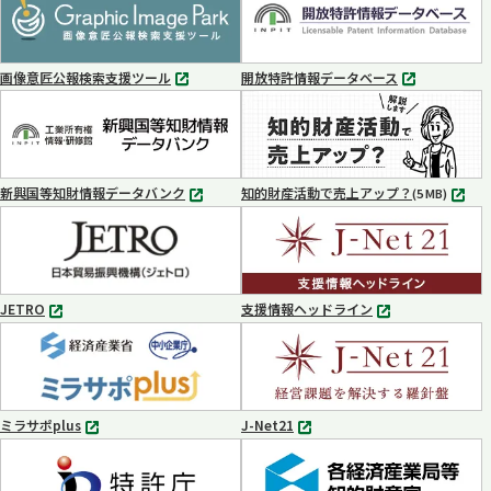
ブ
ブ
で
で
開
開
く
く
画像意匠公報検索支援ツール
開放特許情報データベース
別
別
タ
タ
ブ
ブ
で
で
開
開
く
く
新興国等知財情報データバンク
知的財産活動で売上アップ？
MP4
(5 MB)
別
タ
ブ
で
開
く
JETRO
支援情報ヘッドライン
別
別
タ
タ
ブ
ブ
で
で
開
開
く
く
ミラサポplus
J-Net21
別
別
タ
タ
ブ
ブ