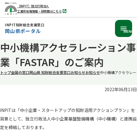
［INPIT］独立行政法人
工業所有権情報・研修館はこちら
別
タ
ブ
INPIT知財総合支援窓口
で
岡山県ポータル
開
MENU
く
本
中小機構アクセラレーション事
文
業「FASTAR」のご案内
へ
移
トップ
全国の窓口
岡山県 知財総合支援窓口
お知らせ
お知らせ
中小機構アクセラレーシ
動
2022年06月13日
INPITは「中小企業・スタートアップの知財活用アクションプラン」を
背景として、独立行政法人中小企業基盤整備機構（中小機構）と連携協
定を締結しております。