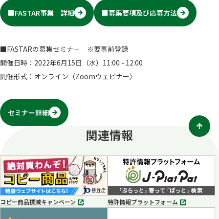
■FASTAR事業 詳細
■募集要項及び応募方法
■FASTARの募集セミナー ※要事前登録
開催日時：2022年6月15日（水）11:00 - 12:00
開催形式：オンライン（Zoomウェビナー）
セミナー詳細
関連情報
コピー商品撲滅キャンペーン
特許情報プラットフォーム
別
別
タ
タ