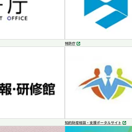
特許庁
別
タ
ブ
で
開
く
知的財産相談・支援ポータルサイト
別
タ