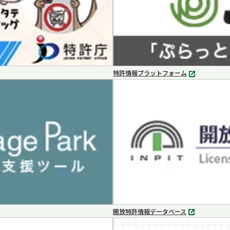
特許情報プラットフォーム
別
タ
ブ
で
開
く
開放特許情報データベース
別
タ