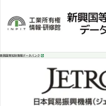
ブ
で
開
く
新興国等知財情報データバンク
別
タ
ブ
で
開
く