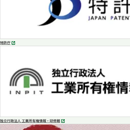
特許庁
別
タ
ブ
で
開
く
独立行政法人 工業所有権情報・研修館
別
タ