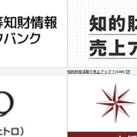
ブ
で
開
く
知的財産活動で売上アップ？
MP4
(5 MB)