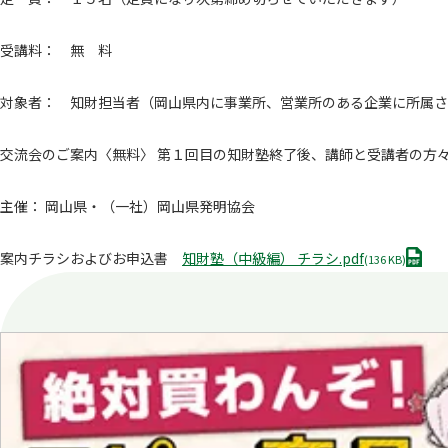
受講料： 無 料
対象者： 知財担当者（岡山県内に事業所、営業所のある企業に所属さ
交流会のご案内〈無料〉 第１回目の知財塾終了後、講師と受講者の方
主催： 岡山県・（一社）岡山県発明協会
P
案内チラシおよびお申込書
知財塾（中級編） チラシ.pdf
(136 KB)
D
F