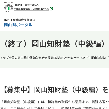
［INPIT］独立行政法人
工業所有権情報・研修館はこちら
別
タ
ブ
INPIT知財総合支援窓口
で
岡山県ポータル
開
く
本
（終了）岡山知財塾（中級編）を
文
へ
移
トップ
全国の窓口
岡山県 知財総合支援窓口
お知らせ
セミナー
（終了）岡山知財塾（
動
【募集中】岡山知財塾（中級編）を開
「岡山知財塾（中級編）」は、特許権の取得から活用まで、質疑応答や
です。この機会にぜひご参加ください。知的財産を学ぶ学習ツールとし