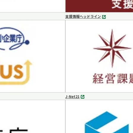
支援情報ヘッドライン
別
タ
ブ
で
開
く
J-Net21
別
タ
ブ
で
開
く