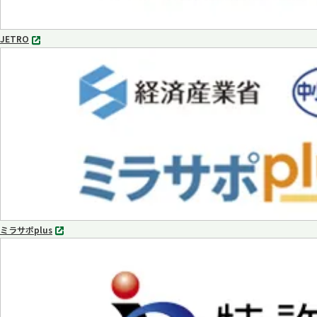
JETRO
別
タ
ブ
で
開
く
ミラサポplus
別
タ
ブ
で
開
く