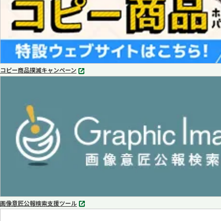
コピー商品撲滅キャンペーン
別
タ
ブ
で
開
く
画像意匠公報検索支援ツール
別
タ