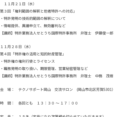
１１月２１日（水）
第３回「権利範囲の解釈と他者特許への対応」
・特許発明の技術的範囲の解釈について
・情報提供、異議申立て、無効審判など
【講師】特許業務法人せとうち国際特許事務所 弁理士 伊藤俊一郎 
１１月２８日（水）
第４回「特許権の活用と知的財産管理」
・特許権の権利行使とライセンス
・職務発明の取り扱い、期限管理、営業秘密管理など
【講師】特許業務法人せとうち国際特許事務所 弁理士 中務 茂樹 
会 場： テクノサポート岡山 交流サロン (岡山市北区芳賀5301）
時 間： 各回とも １３：３０ ～ １７：００
定 員： １５名（定員になり次第締め切らせていただきます）