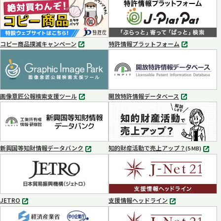
コピー商品撲滅キャンペーン
特許情報プラットフォーム
別
別
タ
タ
ブ
ブ
で
で
開
開
く
く
画像意匠公報検索支援ツール
開放特許情報データベース
別
別
タ
タ
ブ
ブ
で
で
開
開
く
く
新興国等知財情報データバンク
知的財産活動で売上アップ？
MP4
(5 MB)
別
タ
ブ
で
開
く
JETRO
支援情報ヘッドライン
別
別
タ
タ