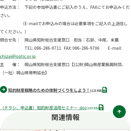
申込方法： 下記の参加申込書にご記入のうえ、FAXにてお申込みくだ
さい。
（E-mailでお申込みの場合は必要事項をご記入の上送信し
てください。）
問合せ先： 岡山県知財総合支援窓口 担当：石部、中尾、末廣
TEL: 086-286-9711 FAX: 086-286-9706 E-mail:
chizai@optic.or.jp
主 催： 岡山県知財総合支援窓口【(公財)岡山県産業振興財団、
（一社）岡山県発明協会】
PDF
知的財産戦略のための体制づくりをしよう！
(121 KB)
D
（チラシ、申込書）知的財産活用セミナー .doc
(103 KB)
O
関連情報
C