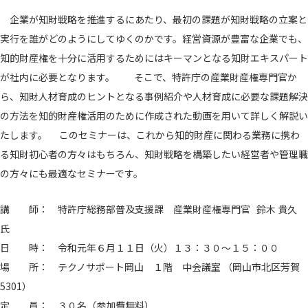
企業が知財戦略を推進するにあたり、最初の課題が知財戦略の立案と
実行を誰がどのようにしてゆくのかです。経営資源が豊富な企業でも、
知的財産権を十分に活用するためにはキーマンとなる知財エキスパート
が社内に必要となります。 そこで、特許庁の産業財産権専門官か
ら、知財人材育成のヒントとなる事例紹介や人材育成に必要な課題解決
の方法を知的財産権活用のために作成された動画を用いて詳しく解説い
たします。 このセミナーは、これから知的財産に関わる業務に携わ
る知財初心者の方々はもちろん、知財戦略を構築したい経営者や管理職
の方々にも最適なセミナーです。
講 師： 特許庁総務部普及支援課 産業財産権専門官 鈴木 貴久
氏
日 時： 令和元年６月１１日（火）１３：３０～１５：００
場 所： テクノサポート岡山 １階 中会議室 （岡山市北区芳賀
5301）
定 員： ３０名（参加費無料）