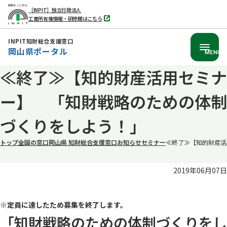
［INPIT］独立行政法人
工業所有権情報・研修館はこちら
別
タ
ブ
INPIT知財総合支援窓口
で
岡山県ポータル
開
MENU
く
≪終了≫【知的財産活用セミナ
本
文
ー】 「知財戦略のための体制
へ
移
づくりをしよう！」
動
トップ
全国の窓口
岡山県 知財総合支援窓口
お知らせ
セミナー
≪終了≫【知的財産活
2019年06月07日
※定員に
達したため募集を終了します。
「知財戦略のための体制づくりをし