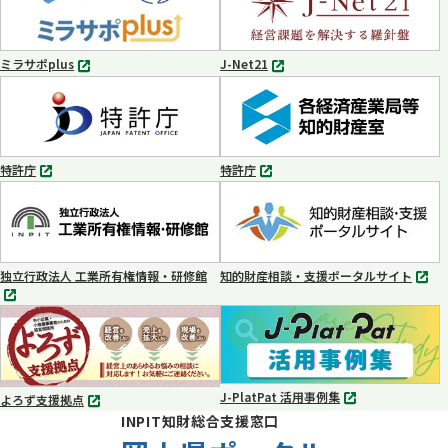
ブ
ブ
で
で
開
開
く
く
ミラサポplus
J-Net21
別
別
タ
タ
ブ
ブ
で
で
開
開
く
く
特許庁
特許庁
別
別
タ
タ
ブ
ブ
で
で
開
開
く
く
独立行政法人 工業所有権情報・研修館
知的財産相談・支援ポータルサイト
別
別
タ
タ
ブ
ブ
で
で
開
開
く
く
J-PlatPat 活用事例集
よろず支援拠点
別
別
INPIT知財総合支援窓口
タ
タ
ブ
ブ