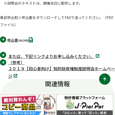
※説明会のテキストは、開催当日に配布します。
事前申込制＞申込書をダウンロードしてFAXで送ってください。（PDF
ファイル）
PDF
申込書
(562 KB)
別
または、下記リンクよりお申し込みください。
タ
（参考）
ブ
で
２０１９【初心者向け】知的財産権制度説明会ホームペー
開
別
く
ジ
タ
関連情報
ブ
で
開
く