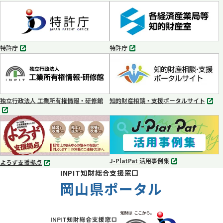
別
別
タ
タ
ブ
ブ
で
で
開
開
く
く
特許庁
特許庁
別
別
タ
タ
ブ
ブ
で
で
開
開
く
く
独立行政法人 工業所有権情報・研修館
知的財産相談・支援ポータルサイト
別
別
タ
タ
ブ
ブ
で
で
開
開
く
く
J-PlatPat 活用事例集
よろず支援拠点
別
別
INPIT知財総合支援窓口
タ
タ
ブ
岡山県ポータル
ブ
で
で
開
開
く
く