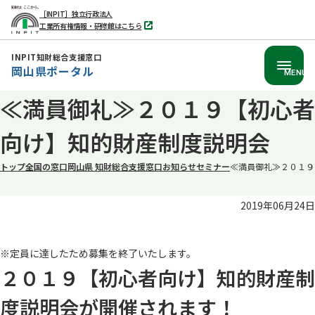
［INPIT］独立行政法人
工業所有権情報・研修館はこちら
別
タ
ブ
INPIT知財総合支援窓口
で
岡山県ポータル
開
MENU
く
本
≪満員御礼≫２０１９【初心者
文
向け】知的財産制度説明会
へ
移
トップ
全国の窓口
岡山県 知財総合支援窓口
お知らせ
セミナー
≪満員御礼≫２０１９
動
2019年06月24日
※定員に達したため募集を終了いたします。
２０１９【初心者向け】知的財産制
度説明会が開催されます！