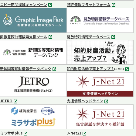
コピー商品撲滅キャンペーン
特許情報プラットフォーム
別
別
タ
タ
ブ
ブ
で
で
開
開
く
く
画像意匠公報検索支援ツール
開放特許情報データベース
別
別
タ
タ
ブ
ブ
で
で
開
開
く
く
新興国等知財情報データバンク
知的財産活動で売上アップ？
MP4
(5 MB)
別
タ
ブ
で
開
く
JETRO
支援情報ヘッドライン
別
別
タ
タ
ブ
ブ
で
で
開
開
く
く
ミラサポplus
J-Net21