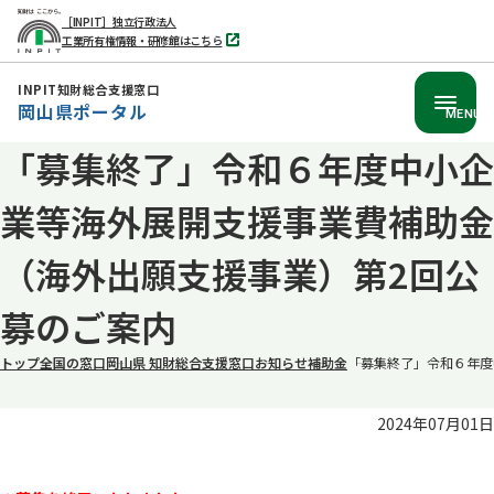
［INPIT］独立行政法人
工業所有権情報・研修館はこちら
別
タ
ブ
INPIT知財総合支援窓口
で
岡山県ポータル
開
MENU
く
「募集終了」令和６年度中小企
本
文
業等海外展開支援事業費補助金
へ
移
（海外出願支援事業）第2回公
動
募のご案内
トップ
全国の窓口
岡山県 知財総合支援窓口
お知らせ
補助金
「募集終了」令和６年度
2024年07月01日