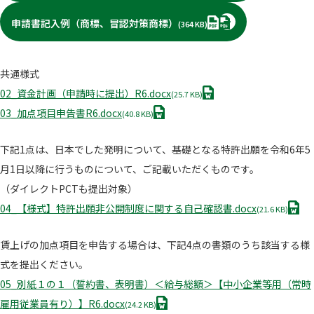
PDF
申請書記入例（商標、冒認対策商標）
(364 KB)
共通様式
D
02_資金計画（申請時に提出）R6.docx
(25.7 KB)
O
D
03_加点項目申告書R6.docx
(40.8 KB)
C
O
X
C
下記1点は、日本でした発明について、基礎となる特許出願を令和6年5
X
月1日以降に行うものについて、ご記載いただくものです。
（ダイレクトPCTも提出対象）
D
04_【様式】特許出願非公開制度に関する自己確認書.docx
(21.6 KB)
O
C
賃上げの加点項目を申告する場合は、下記4点の書類のうち該当する様
X
式を提出ください。
05_別紙１の１（誓約書、表明書）＜給与総額＞【中小企業等用（常時
D
雇用従業員有り）】R6.docx
(24.2 KB)