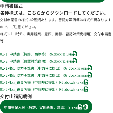
申請書様式
各種様式は、こちらからダウンロードしてください。
交付申請書の様式は2種類あります。冒認対策商標は様式が異なります
ので、ご注意ください。
様式1-1（特許、実用新案、意匠、商標、冒認対策商標用）交付申請書
等
D
01-1_申請書（特許、商標等）R6.docx
(63.1 KB)
O
D
01-2_申請書（冒認対策商標）R6.docx
(62.4 KB)
C
O
D
01-1別紙_協力承諾書（申請時に提出）R6 .docx
(37.9 KB)
X
C
O
D
01-2別紙_協力承諾書（申請時に提出）R6 .docx
(35.8 KB)
X
C
O
D
01-1別添_役員名簿（申請時に提出）R6 .docx
(37.2 KB)
X
C
O
D
01-2別添_役員名簿（申請時に提出）R6 .docx
(37.1 KB)
X
C
O
交付申請記載例
X
C
X
PDF
申請書記入例（特許、実用新案、意匠）
(373 KB)