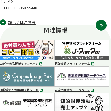
トデスク
TEL： 03-3502-5448
詳しくはこちら
関連情報
コピー商品撲滅キャンペーン
特許情報プラットフォーム
別
別
タ
タ
ブ
ブ
で
で
開
開
く
く
画像意匠公報検索支援ツール
開放特許情報データベース
別
別
タ
タ
ブ
ブ
で
で
開
開