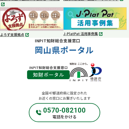
別
別
タ
タ
ブ
ブ
で
で
開
開
く
く
J-PlatPat 活用事例集
よろず支援拠点
別
別
INPIT知財総合支援窓口
タ
タ
ブ
岡山県ポータル
ブ
で
で
開
開
く
く
全国47都道府県に設定された
お近くの窓口にお繋ぎいたします
0570-082100
電話をかける