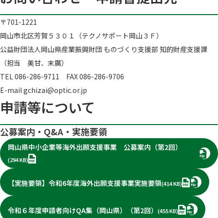
〒701-1221
岡山市北区芳賀５３０１（テクノサポート岡山３Ｆ）
公益財団法人岡山県産業振興財団 ものづくり支援部 知的財産支援課
（担当 美甘、末廣）
TEL 086-286-9711 FAX 086-286-9706
E-mail gchizai@optic.or.jp
申請等について
公募案内・Q&A・実施要領
岡山県中小企業等海外出願支援事業 公募案内（第2回）
PDF
(294 KB)
PDF
【実施要領】令和6年度海外出願支援事業実施要領
(414 KB)
PDF
令和６年度申請者向けQA集（岡山県）（第2回）
(455 KB)