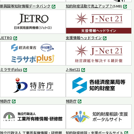
く
く
新興国等知財情報データバンク
知的財産活動で売上アップ？
MP4
(5 MB)
別
タ
ブ
で
開
く
JETRO
支援情報ヘッドライン
別
別
タ
タ
ブ
ブ
で
で
開
開
く
く
ミラサポplus
J-Net21
別
別
タ
タ
ブ
ブ
で
で
開
開
く
く
特許庁
特許庁
別
別
タ
タ
ブ
ブ
で
で
開
開
く
く
独立行政法人 工業所有権情報・研修館
知的財産相談・支援ポータルサイト