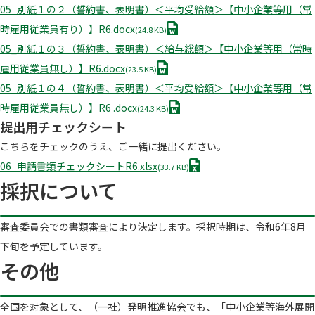
O
05_別紙１の２（誓約書、表明書）＜平均受給額＞【中小企業等用（常
C
D
時雇用従業員有り）】R6.docx
(24.8 KB)
X
O
05_別紙１の３（誓約書、表明書）＜給与総額＞【中小企業等用（常時
C
D
雇用従業員無し）】R6.docx
(23.5 KB)
X
O
05_別紙１の４（誓約書、表明書）＜平均受給額＞【中小企業等用（常
C
D
時雇用従業員無し）】R6 .docx
(24.3 KB)
X
O
提出用チェックシート
C
こちらをチェックのうえ、ご一緒に提出ください。
X
X
06_申請書類チェックシートR6.xlsx
(33.7 KB)
L
採択について
S
X
審査委員会での書類審査により決定します。採択時期は、令和6年8月
下旬を予定しています。
その他
全国を対象として、（一社）発明推進協会でも、「中小企業等海外展開