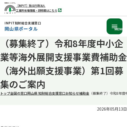
［INPIT］独立行政法人
工業所有権情報・研修館はこちら
別
タ
ブ
INPIT知財総合支援窓口
で
岡山県ポータル
開
MENU
く
（募集終了）令和8年度中小企
本
文
業等海外展開支援事業費補助金
へ
移
（海外出願支援事業）第1回募
動
集のご案内
トップ
全国の窓口
岡山県 知財総合支援窓口
お知らせ
補助金
（募集終了）令和8年度
2026年05月13日