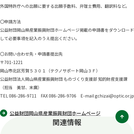
外国特許庁への出願に要する出願手数料、弁理士費用、翻訳料など。
〇申請方法
公益財団岡山県産業振興財団ホームページ掲載の申請書をダウンロード
して必要事項を記入のうえ提出ください。
〇お問い合わせ先・申請書提出先
〒701-1221
岡山市北区芳賀５３０１（テクノサポート岡山３Ｆ）
公益財団法人岡山県産業振興財団 ものづくり支援部 知的財産支援課
（担当 美甘、末廣）
TEL 086-286-9711 FAX 086-286-9706 E-mail gchizai@optic.or.jp
公益財団岡山県産業振興財団ホームページ
関連情報