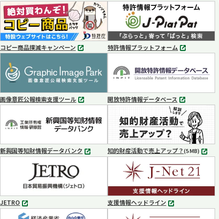
コピー商品撲滅キャンペーン
特許情報プラットフォーム
別
別
タ
タ
ブ
ブ
で
で
開
開
く
く
画像意匠公報検索支援ツール
開放特許情報データベース
別
別
タ
タ
ブ
ブ
で
で
開
開
く
く
新興国等知財情報データバンク
知的財産活動で売上アップ？
MP4
(5 MB)
別
タ
ブ
で
開
く
JETRO
支援情報ヘッドライン
別
別
タ
タ