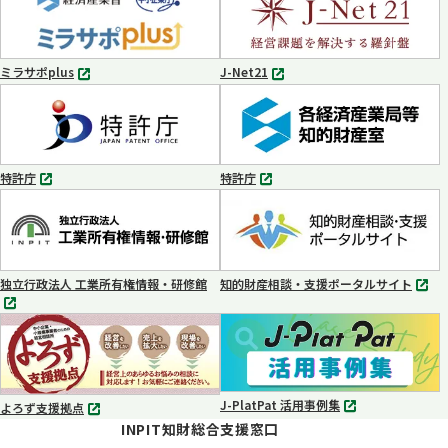
ブ
ブ
で
で
開
開
く
く
ミラサポplus
J-Net21
別
別
タ
タ
ブ
ブ
で
で
開
開
く
く
特許庁
特許庁
別
別
タ
タ
ブ
ブ
で
で
開
開
く
く
独立行政法人 工業所有権情報・研修館
知的財産相談・支援ポータルサイト
別
別
タ
タ
ブ
ブ
で
で
開
開
く
く
J-PlatPat 活用事例集
よろず支援拠点
別
別
INPIT知財総合支援窓口
タ
タ