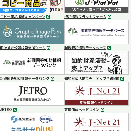
コピー商品撲滅キャンペーン
特許情報プラットフォーム
別
別
タ
タ
ブ
ブ
で
で
開
開
く
く
画像意匠公報検索支援ツール
開放特許情報データベース
別
別
タ
タ
ブ
ブ
で
で
開
開
く
く
新興国等知財情報データバンク
知的財産活動で売上アップ？
MP4
(5 MB)
別
タ
ブ
で
開
く
JETRO
支援情報ヘッドライン
別
別
タ
タ
ブ
ブ
で
で