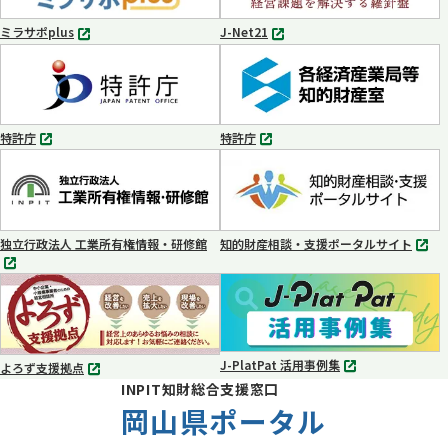
開
開
く
く
ミラサポplus
J-Net21
別
別
タ
タ
ブ
ブ
で
で
開
開
く
く
特許庁
特許庁
別
別
タ
タ
ブ
ブ
で
で
開
開
く
く
独立行政法人 工業所有権情報・研修館
知的財産相談・支援ポータルサイト
別
別
タ
タ
ブ
ブ
で
で
開
開
く
く
J-PlatPat 活用事例集
よろず支援拠点
別
別
INPIT知財総合支援窓口
タ
タ
ブ
岡山県ポータル
ブ
で
で
開
開