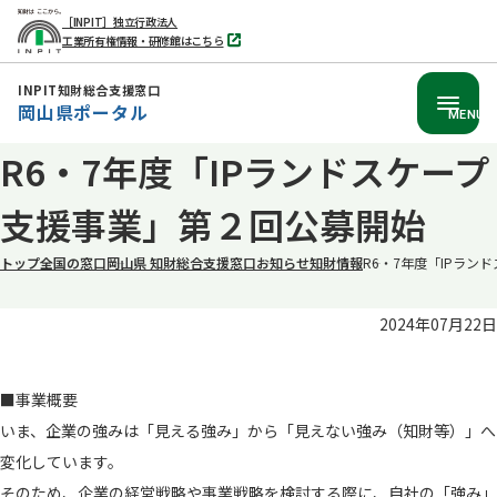
［INPIT］独立行政法人
工業所有権情報・研修館はこちら
別
タ
ブ
INPIT知財総合支援窓口
で
岡山県ポータル
開
MENU
く
本
R6・7年度「IPランドスケープ
文
支援事業」第２回公募開始
へ
移
トップ
全国の窓口
岡山県 知財総合支援窓口
お知らせ
知財情報
R6・7年度「IPラン
動
2024年07月22日
■事業概要
いま、企業の強みは「見える強み」から「見えない強み（知財等）」へ
変化しています。
そのため、企業の経営戦略や事業戦略を検討する際に、自社の「強み」