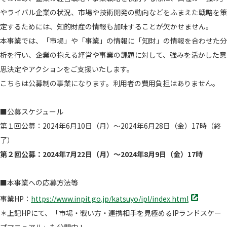
やライバル企業の状況、市場や技術開発の動向などをふまえた戦略を策
定するためには、知的財産の情報も加味することが欠かせません。
本事業では、「市場」や「事業」の情報に「知財」の情報を合わせた分
析を行い、企業の抱える経営や事業の課題に対して、強みを活かした意
思決定やアクションをご支援いたします。
こちらは公募制の事業になります。利用者の費用負担はありません。
■公募スケジュール
第１回公募：2024年6月10日（月）～2024年6月28日（金）17時（終
了）
第２回公募：2024年7月22日（月）～2024年8月9日（金）17時
■本事業への応募方法等
別
事業HP：
https://www.inpit.go.jp/katsuyo/ipl/index.html
タ
＊上記HPにて、「市場・戦い方・連携相手を見極めるIPランドスケー
ブ