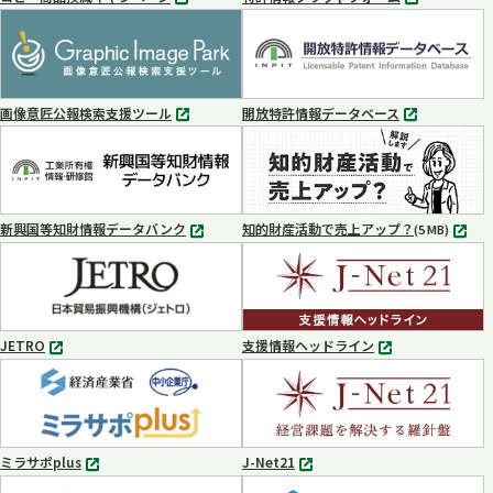
別
別
タ
タ
ブ
ブ
で
で
開
開
く
く
画像意匠公報検索支援ツール
開放特許情報データベース
別
別
タ
タ
ブ
ブ
で
で
開
開
く
く
新興国等知財情報データバンク
知的財産活動で売上アップ？
MP4
(5 MB)
別
タ
ブ
で
開
く
JETRO
支援情報ヘッドライン
別
別
タ
タ
ブ
ブ
で
で
開
開
く
く
ミラサポplus
J-Net21
別
別