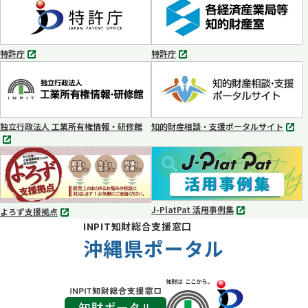
タ
タ
ブ
ブ
で
で
開
開
く
く
特許庁
特許庁
別
別
タ
タ
ブ
ブ
で
で
開
開
く
く
独立行政法人 工業所有権情報・研修館
知的財産相談・支援ポータルサイト
別
別
タ
タ
ブ
ブ
で
で
開
開
く
く
J-PlatPat 活用事例集
よろず支援拠点
別
別
INPIT知財総合支援窓口
タ
タ
ブ
沖縄県ポータル
ブ
で
で
開
開
く
く