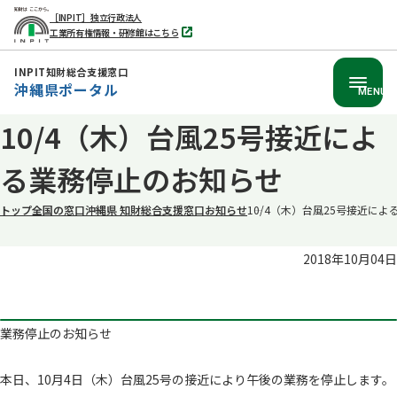
［INPIT］独立行政法人
工業所有権情報・研修館はこちら
別
タ
ブ
INPIT知財総合支援窓口
で
沖縄県ポータル
開
MENU
く
本
10/4（木）台風25号接近によ
文
る業務停止のお知らせ
へ
移
トップ
全国の窓口
沖縄県 知財総合支援窓口
お知らせ
10/4（木）台風25号接近に
動
2018年10月04日
業務停止のお知らせ
本日、10月4日（木）台風25号の接近により午後の業務を停止します。