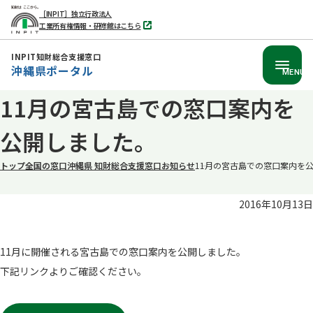
［INPIT］独立行政法人
工業所有権情報・研修館はこちら
別
タ
ブ
INPIT知財総合支援窓口
で
沖縄県ポータル
開
MENU
く
本
11月の宮古島での窓口案内を
文
公開しました。
へ
移
トップ
全国の窓口
沖縄県 知財総合支援窓口
お知らせ
11月の宮古島での窓口案内を
動
2016年10月13日
11月に開催される宮古島での窓口案内を公開しました。
下記リンクよりご確認ください。