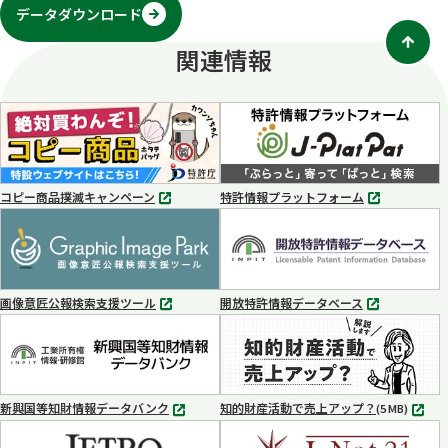
データダウンロード
関連情報
コピー商品撲滅キャンペーン
特許情報プラットフォーム
別
別
タ
タ
ブ
ブ
で
で
開
開
く
く
画像意匠公報検索支援ツール
開放特許情報データベース
別
別
タ
タ
ブ
ブ
で
で
開
開
く
く
新興国等知財情報データバンク
知的財産活動で売上アップ？
MP4
(5 MB)
別
タ