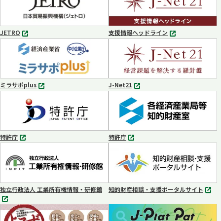
ブ
で
開
く
JETRO
支援情報ヘッドライン
別
別
タ
タ
ブ
ブ
で
で
開
開
く
く
ミラサポplus
J-Net21
別
別
タ
タ
ブ
ブ
で
で
開
開
く
く
特許庁
特許庁
別
別
タ
タ
ブ
ブ
で
で
開
開
く
く
独立行政法人 工業所有権情報・研修館
知的財産相談・支援ポータルサイト
別
別
タ
タ
ブ
ブ
で
で