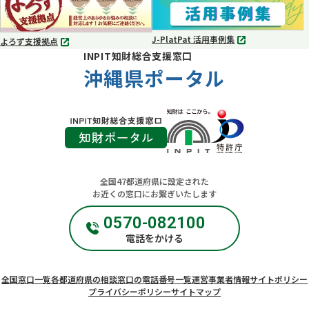
開
開
く
く
J-PlatPat 活用事例集
よろず支援拠点
別
別
INPIT知財総合支援窓口
タ
タ
ブ
沖縄県ポータル
ブ
で
で
開
開
く
く
全国47都道府県に設定された
お近くの窓口にお繋ぎいたします
0570-082100
電話をかける
全国窓口一覧
各都道府県の相談窓口の電話番号一覧
運営事業者情報
サイトポリシー
プライバシーポリシー
サイトマップ