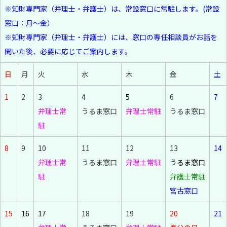
※知財専門家（弁理士・弁護士）は、常設窓口に常駐します。(常設
窓口：月～金）
※知財専門家（弁理士・弁護士）には、窓口の専任相談員がお話を
聞いた後、必要に応じてご案内します。
日
月
火
水
木
金
土
1
2
3
4
5
6
7
弁理士常
うるま窓口
弁理士常駐
うるま窓口
駐
8
9
10
11
12
13
14
弁理士常
うるま窓口
弁理士常駐
うるま窓口
駐
弁護士常駐
宮古窓口
15
16
17
18
19
20
21