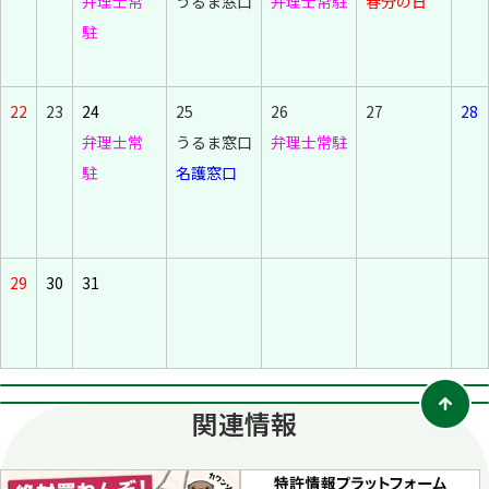
弁理士常
うるま窓口
弁理士常駐
春分の日
駐
22
23
24
25
26
27
28
弁理士常
うるま窓口
弁理士常駐
駐
名護窓口
29
30
31
関連情報