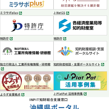
で
で
開
開
く
く
ミラサポplus
J-Net21
別
別
タ
タ
ブ
ブ
で
で
開
開
く
く
特許庁
特許庁
別
別
タ
タ
ブ
ブ
で
で
開
開
く
く
独立行政法人 工業所有権情報・研修館
知的財産相談・支援ポータルサイト
別
別
タ
タ
ブ
ブ
で
で
開
開
く
く
J-PlatPat 活用事例集
よろず支援拠点
別
別
INPIT知財総合支援窓口
タ
タ
ブ
沖縄県ポータル
ブ
で