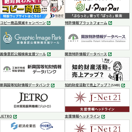
コピー商品撲滅キャンペーン
特許情報プラットフォーム
別
別
タ
タ
ブ
ブ
で
で
開
開
く
く
画像意匠公報検索支援ツール
開放特許情報データベース
別
別
タ
タ
ブ
ブ
で
で
開
開
く
く
新興国等知財情報データバンク
知的財産活動で売上アップ？
MP4
(5 MB)
別
タ
ブ
で
開
く
JETRO
支援情報ヘッドライン
別
別
タ
タ
ブ
ブ