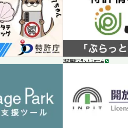
特許情報プラットフォーム
別
タ
ブ
で
開
く