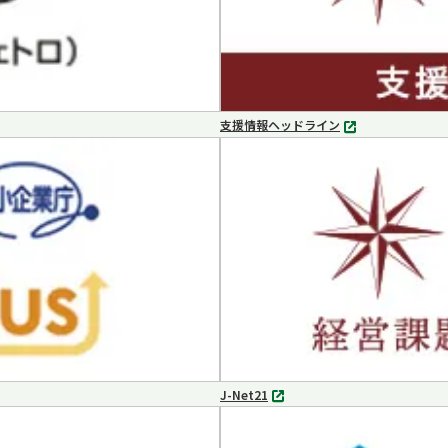
支援情報ヘッドライン
別
タ
ブ
で
開
く
J-Net21
別
タ
ブ