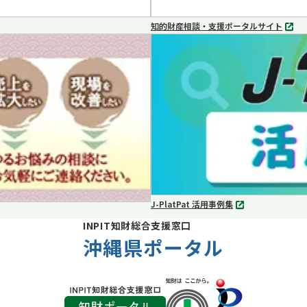
知的財産相談・支援ポータルサイト
別
タ
ブ
で
開
く
J-PlatPat 活用事例集
別
タ
INPIT知財総合支援窓口
ブ
沖縄県ポータル
で
開
く