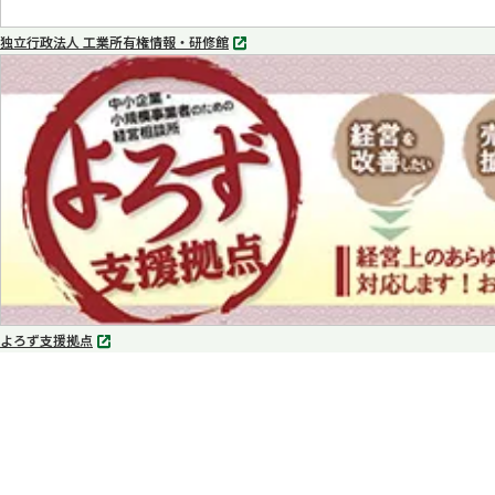
独立行政法人 工業所有権情報・研修館
別
タ
ブ
で
開
く
よろず支援拠点
別
タ
ブ
で
開
く