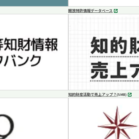
開放特許情報データベース
別
タ
ブ
で
開
く
知的財産活動で売上アップ？
MP4
(5 MB)