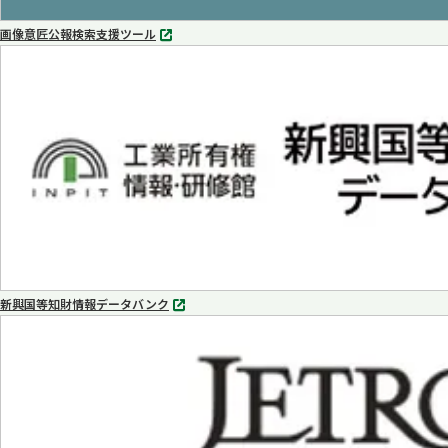
画像意匠公報検索支援ツール
別
タ
ブ
で
開
く
新興国等知財情報データバンク
別
タ
ブ
で
開
く