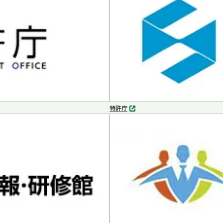
で
開
く
特許庁
別
タ
ブ
で
開
く