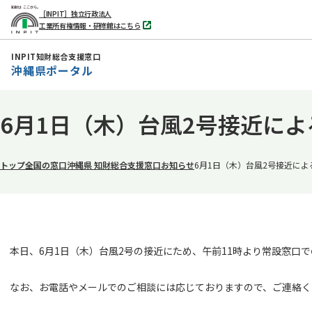
［INPIT］独立行政法人
工業所有権情報・研修館はこちら
別
タ
ブ
INPIT知財総合支援窓口
で
沖縄県ポータル
開
く
本
6月1日（木）台風2号接近に
文
へ
移
トップ
全国の窓口
沖縄県 知財総合支援窓口
お知らせ
6月1日（木）台風2号接近に
動
本日、6月1日（木）台風2号の接近にため、午前11時より常設窓口で
なお、お電話やメールでのご相談には応じておりますので、ご連絡く