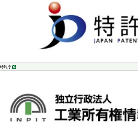
で
開
く
特許庁
別
タ
ブ
で
開
く