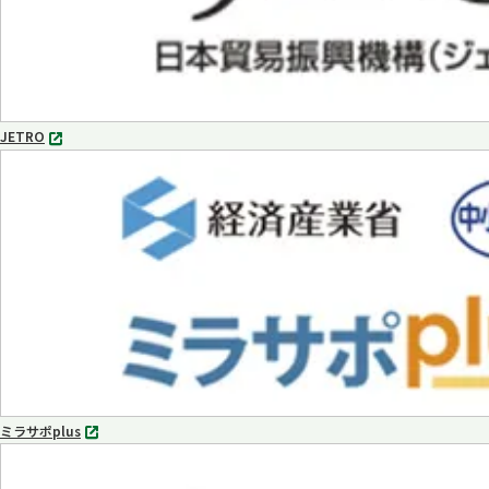
JETRO
別
タ
ブ
で
開
く
ミラサポplus
別
タ
ブ