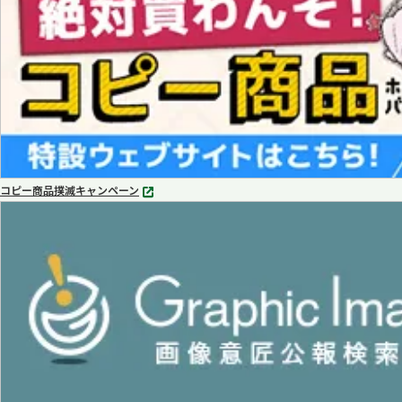
コピー商品撲滅キャンペーン
別
タ
ブ
で
開
く