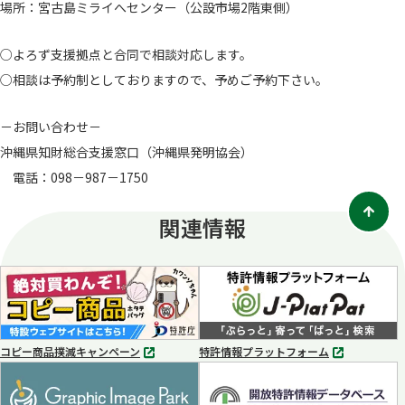
場所：宮古島ミライへセンター（公設市場2階東側）
○よろず支援拠点と合同で相談対応します。
○相談は予約制としておりますので、予めご予約下さい。
－お問い合わせ－
沖縄県知財総合支援窓口（沖縄県発明協会）
電話：098－987－1750
関連情報
コピー商品撲滅キャンペーン
特許情報プラットフォーム
別
別
タ
タ
ブ
ブ