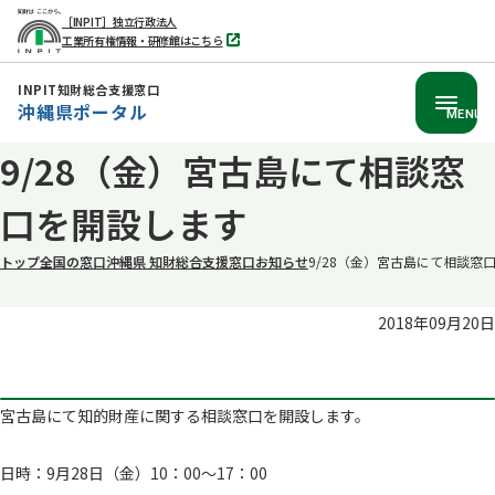
［INPIT］独立行政法人
工業所有権情報・研修館はこちら
別
タ
ブ
INPIT知財総合支援窓口
で
沖縄県ポータル
開
MENU
く
本
9/28（金）宮古島にて相談窓
文
口を開設します
へ
移
トップ
全国の窓口
沖縄県 知財総合支援窓口
お知らせ
9/28（金）宮古島にて相談窓
動
2018年09月20日
宮古島にて知的財産に関する相談窓口を開設します。
日時：9月28日（金）10：00～17：00