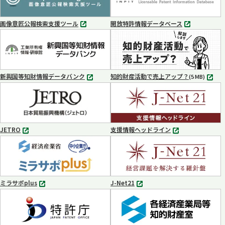
で
で
開
開
く
く
画像意匠公報検索支援ツール
開放特許情報データベース
別
別
タ
タ
ブ
ブ
で
で
開
開
く
く
新興国等知財情報データバンク
知的財産活動で売上アップ？
MP4
(5 MB)
別
タ
ブ
で
開
く
JETRO
支援情報ヘッドライン
別
別
タ
タ
ブ
ブ
で
で
開
開
く
く
ミラサポplus
J-Net21
別
別
タ
タ
ブ
ブ
で
で
開
開