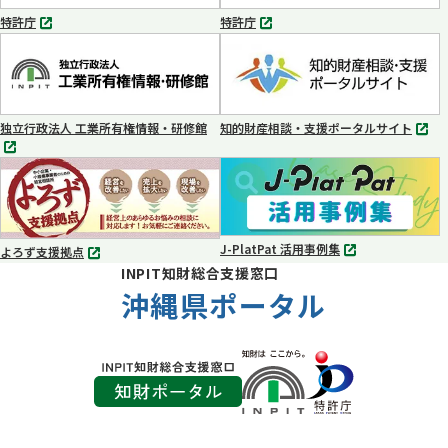
く
く
特許庁
特許庁
別
別
タ
タ
ブ
ブ
で
で
開
開
く
く
独立行政法人 工業所有権情報・研修館
知的財産相談・支援ポータルサイト
別
別
タ
タ
ブ
ブ
で
で
開
開
く
く
J-PlatPat 活用事例集
よろず支援拠点
別
別
INPIT知財総合支援窓口
タ
タ
ブ
沖縄県ポータル
ブ
で
で
開
開
く
く