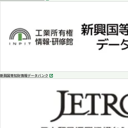
別
タ
ブ
で
開
く
新興国等知財情報データバンク
別
タ
ブ
で
開
く