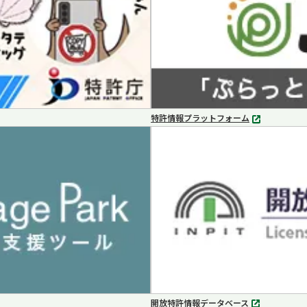
特許情報プラットフォーム
別
タ
ブ
で
開
く
開放特許情報データベース