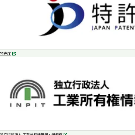
特許庁
別
タ
ブ
で
開
く
独立行政法人 工業所有権情報・研修館