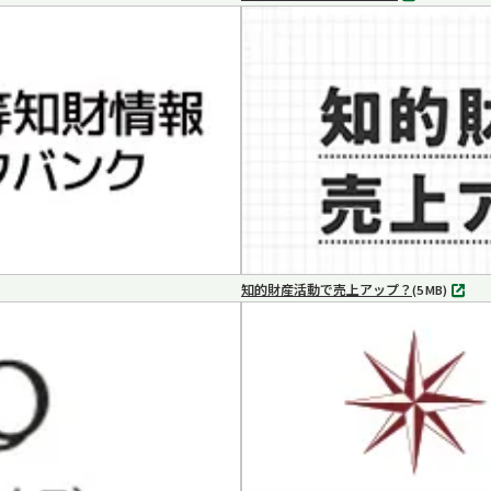
別
タ
ブ
で
開
く
知的財産活動で売上アップ？
MP4
(5 MB)