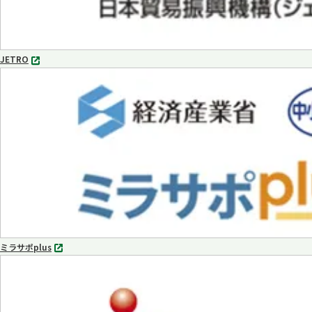
JETRO
別
タ
ブ
で
開
く
ミラサポplus
別
タ
ブ
で
開
く