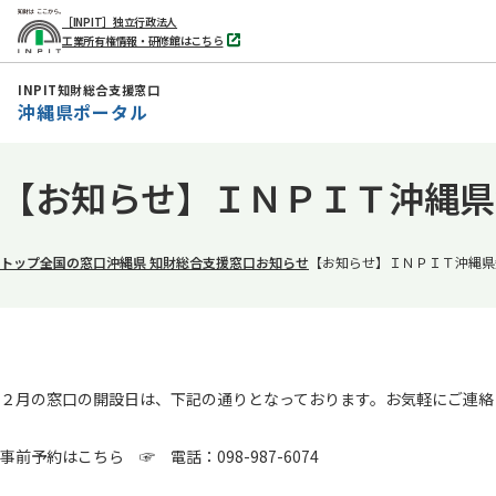
［INPIT］独立行政法人
工業所有権情報・研修館はこちら
別
タ
ブ
INPIT知財総合支援窓口
で
沖縄県ポータル
開
く
本
【お知らせ】ＩＮＰＩＴ沖縄県
文
へ
移
トップ
全国の窓口
沖縄県 知財総合支援窓口
お知らせ
【お知らせ】ＩＮＰＩＴ沖縄県
動
２月の窓口の開設日は、下記の通りとなっております。お気軽にご連絡
事前予約はこちら ☞ 電話：098-987-6074