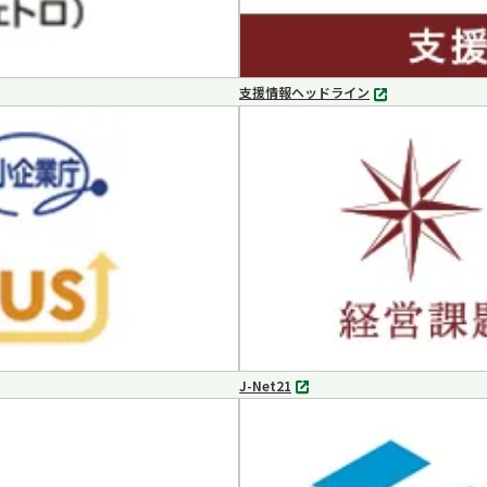
支援情報ヘッドライン
別
タ
ブ
で
開
く
J-Net21
別
タ
ブ
で
開
く