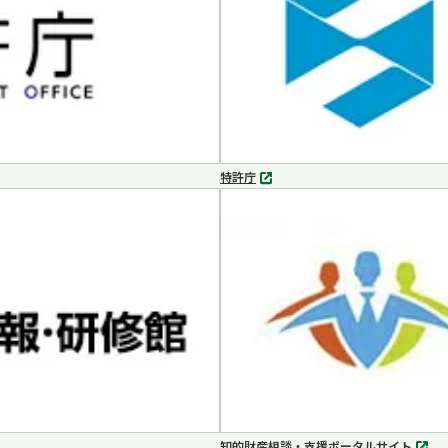
特許庁
別
タ
ブ
で
開
く
知的財産相談・支援ポータルサイト