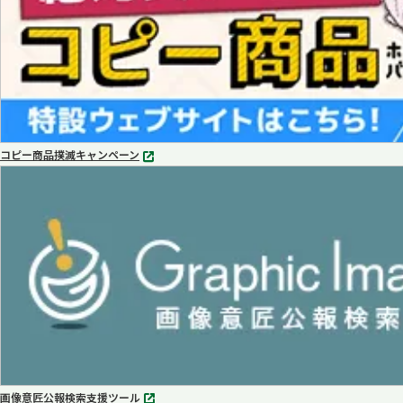
コピー商品撲滅キャンペーン
別
タ
ブ
で
開
く
画像意匠公報検索支援ツール