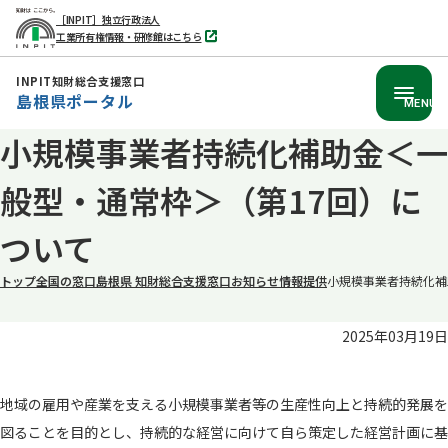
［INPIT］独立行政法人
工業所有権情報・研修館はこちら
別
タ
ブ
INPIT知財総合支援窓口
で
島根県ポータル
開
MENU
く
小規模事業者持続化補助金＜一
本
文
般型・通常枠＞（第17回）に
へ
移
ついて
動
トップ
全国の窓口
島根県 知財総合支援窓口
お知らせ
情報提供
小規模事業者持続化補
2025年03月19日
地域の雇用や産業を支える小規模事業者等の生産性向上と持続的発展を
図ることを目的とし、持続的な経営に向けて自ら策定した経営計画に基