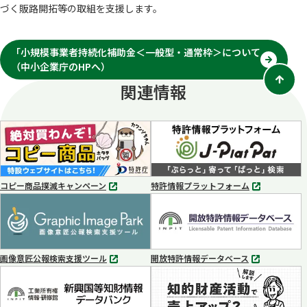
づく販路開拓等の取組を支援します。
「小規模事業者持続化補助金＜一般型・通常枠＞について
（中小企業庁のHPへ）
別
タ
関連情報
ブ
で
開
く
コピー商品撲滅キャンペーン
特許情報プラットフォーム
別
別
タ
タ
ブ
ブ
で
で
開
開
く
く
画像意匠公報検索支援ツール
開放特許情報データベース
別
別
タ
タ
ブ
ブ
で
で