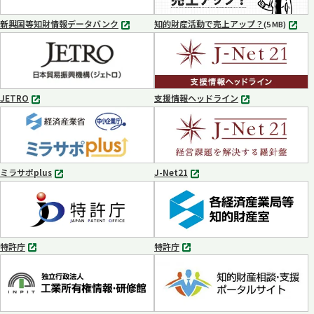
開
開
く
く
新興国等知財情報データバンク
知的財産活動で売上アップ？
MP4
(5 MB)
別
タ
ブ
で
開
く
JETRO
支援情報ヘッドライン
別
別
タ
タ
ブ
ブ
で
で
開
開
く
く
ミラサポplus
J-Net21
別
別
タ
タ
ブ
ブ
で
で
開
開
く
く
特許庁
特許庁
別
別
タ
タ
ブ
ブ
で
で
開
開
く
く