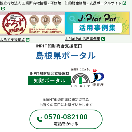
独立行政法人 工業所有権情報・研修館
知的財産相談・支援ポータルサイト
別
別
タ
タ
ブ
ブ
で
で
開
開
く
く
J-PlatPat 活用事例集
よろず支援拠点
別
別
INPIT知財総合支援窓口
タ
タ
ブ
島根県ポータル
ブ
で
で
開
開
く
く
全国47都道府県に設定された
お近くの窓口にお繋ぎいたします
0570-082100
電話をかける