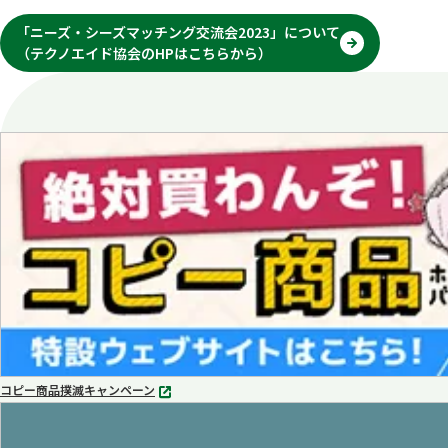
「ニーズ・シーズマッチング交流会2023」について
（テクノエイド協会のHPはこちらから）
別
タ
ブ
で
開
く
コピー商品撲滅キャンペーン
別
タ
ブ