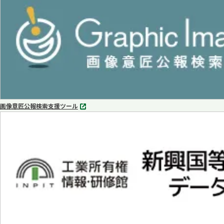
で
開
く
画像意匠公報検索支援ツール
別
タ
ブ
で
開
く