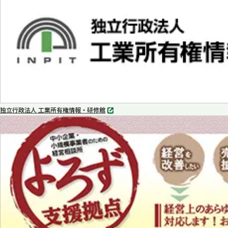
で
開
く
独立行政法人 工業所有権情報・研修館
別
タ
ブ
で
開
く