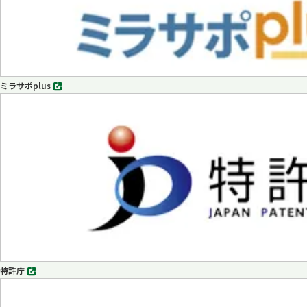
ミラサポplus
別
タ
ブ
で
開
く
特許庁
別
タ
ブ