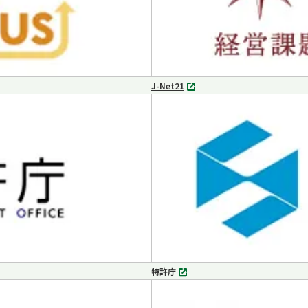
J-Net21
別
タ
ブ
で
開
く
特許庁
別
タ
ブ