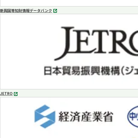
新興国等知財情報データバンク
別
タ
ブ
で
開
く
JETRO
別
タ
ブ
で
開
く