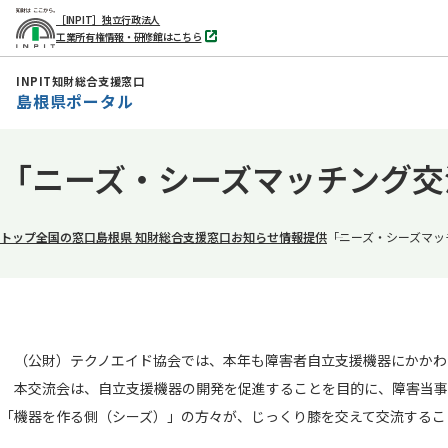
［INPIT］独立行政法人
工業所有権情報・研修館はこちら
別
タ
ブ
INPIT知財総合支援窓口
で
島根県ポータル
開
く
本
「ニーズ・シーズマッチング交
文
へ
移
トップ
全国の窓口
島根県 知財総合支援窓口
お知らせ
情報提供
「ニーズ・シーズマッ
動
（公財）テクノエイド協会では、本年も障害者自立支援機器にかかわ
本交流会は、自立支援機器の開発を促進することを目的に、障害当事
「機器を作る側（シーズ）」の方々が、じっくり膝を交えて交流するこ