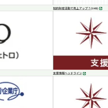
知的財産活動で売上アップ？
MP4
(5 MB)
支援情報ヘッドライン
別
タ
ブ
で
開
く