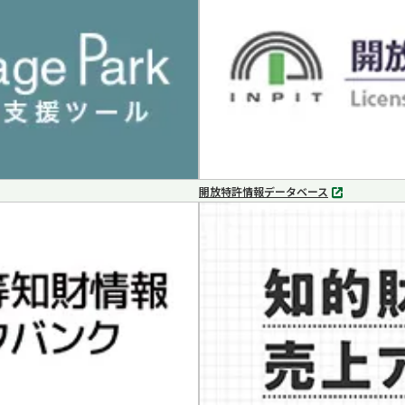
で
開
く
開放特許情報データベース
別
タ
ブ
で
開
く