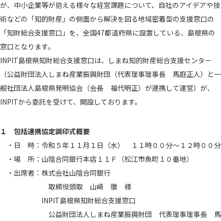
が、中小企業等が抱える様々な経営課題について、自社のアイデアや技
術などの「知的財産」の側面から解決を図る地域密着型の支援窓口の
「知財総合支援窓口」を、全国47都道府県に設置している、島根県の
窓口となります。
INPIT島根県知財総合支援窓口は、しまね知的財産総合支援センター
（公益財団法人しまね産業振興財団（代表理事理事長 馬庭正人）と一
般社団法人島根県発明協会（会長 福代明正）が連携して運営）が、
INPITから委託を受けて、開設しております。
１ 包括連携協定調印式概要
・日 時：令和５年１１月１日（水） １１時００分～１２時００分
・場 所：山陰合同銀行本店１１Ｆ（松江市魚町１０番地）
・出席者：株式会社山陰合同銀行
取締役頭取 山崎 徹 様
INPIT島根県知財総合支援窓口
公益財団法人しまね産業振興財団 代表理事理事長 馬