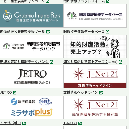
コピー商品撲滅キャンペーン
特許情報プラットフォーム
別
別
タ
タ
ブ
ブ
で
で
開
開
く
く
画像意匠公報検索支援ツール
開放特許情報データベース
別
別
タ
タ
ブ
ブ
で
で
開
開
く
く
新興国等知財情報データバンク
知的財産活動で売上アップ？
MP4
(5 MB)
別
タ
ブ
で
開
く
JETRO
支援情報ヘッドライン
別
別
タ
タ
ブ
ブ
で
で
開
開
く
く
ミラサポplus
J-Net21
別
別