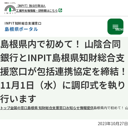
［INPIT］独立行政法人
工業所有権情報・研修館はこちら
別
タ
ブ
INPIT知財総合支援窓口
で
島根県ポータル
開
MENU
く
島根県内で初めて！ 山陰合同
本
文
銀行とINPIT島根県知財総合支
へ
移
援窓口が包括連携協定を締結！
動
11月1日（水）に調印式を執り
行います
トップ
全国の窓口
島根県 知財総合支援窓口
お知らせ
情報提供
島根県内で初めて！ 山
2023年10月27日