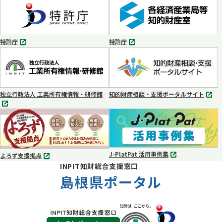
タ
タ
ブ
ブ
で
で
開
開
く
く
特許庁
特許庁
別
別
タ
タ
ブ
ブ
で
で
開
開
く
く
独立行政法人 工業所有権情報・研修館
知的財産相談・支援ポータルサイト
別
別
タ
タ
ブ
ブ
で
で
開
開
く
く
J-PlatPat 活用事例集
よろず支援拠点
別
別
INPIT知財総合支援窓口
タ
タ
ブ
島根県ポータル
ブ
で
で
開
開
く
く