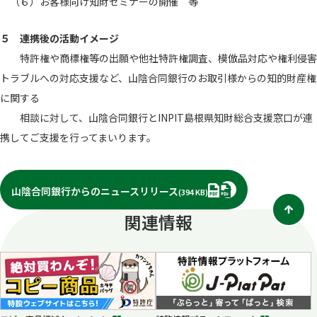
（６）お客様向け知財セミナーの開催 等
５ 連携後の活動イメージ
特許権や商標権等の出願や他社特許権調査、模倣品対応や権利侵害
トラブルへの対応支援など、山陰合同銀行のお取引様からの知的財産権
に関する
相談に対して、山陰合同銀行とINPIT島根県知財総合支援窓口が連
携してご支援を行ってまいります。
PDF
山陰合同銀行からのニュースリリース
(394 KB)
関連情報