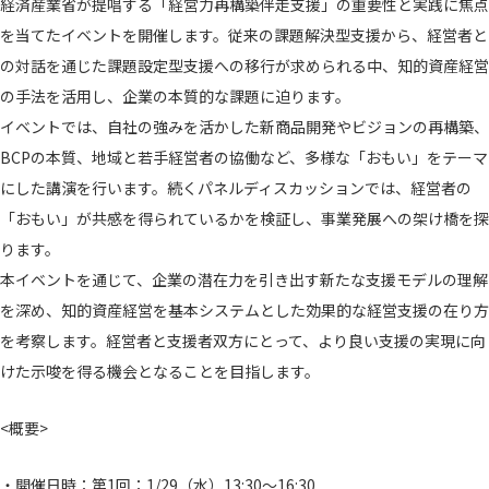
経済産業省が提唱する「経営力再構築伴走支援」の重要性と実践に焦点
を当てたイベントを開催します。従来の課題解決型支援から、経営者と
の対話を通じた課題設定型支援への移行が求められる中、知的資産経営
の手法を活用し、企業の本質的な課題に迫ります。
イベントでは、自社の強みを活かした新商品開発やビジョンの再構築、
BCPの本質、地域と若手経営者の協働など、多様な「おもい」をテーマ
にした講演を行います。続くパネルディスカッションでは、経営者の
「おもい」が共感を得られているかを検証し、事業発展への架け橋を探
ります。
本イベントを通じて、企業の潜在力を引き出す新たな支援モデルの理解
を深め、知的資産経営を基本システムとした効果的な経営支援の在り方
を考察します。経営者と支援者双方にとって、より良い支援の実現に向
けた示唆を得る機会となることを目指します。
<概要>
・開催日時：第1回：1/29（水）13:30〜16:30