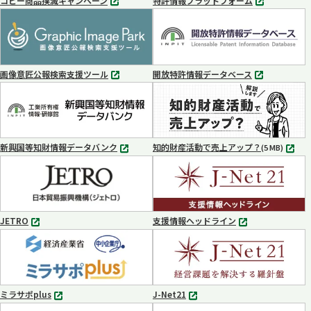
コピー商品撲滅キャンペーン
特許情報プラットフォーム
別
別
タ
タ
ブ
ブ
で
で
開
開
く
く
画像意匠公報検索支援ツール
開放特許情報データベース
別
別
タ
タ
ブ
ブ
で
で
開
開
く
く
新興国等知財情報データバンク
知的財産活動で売上アップ？
MP4
(5 MB)
別
タ
ブ
で
開
く
JETRO
支援情報ヘッドライン
別
別
タ
タ
ブ
ブ
で
で
開
開
く
く
ミラサポplus
J-Net21
別
別