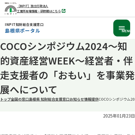
［INPIT］独立行政法人
工業所有権情報・研修館はこちら
別
タ
ブ
INPIT知財総合支援窓口
で
島根県ポータル
開
MENU
く
COCOシンポジウム2024～知
本
文
的資産経営WEEK～経営者・伴
へ
移
走支援者の「おもい」を事業発
動
展へについて
トップ
全国の窓口
島根県 知財総合支援窓口
お知らせ
情報提供
COCOシンポジウム
2025年01月23日