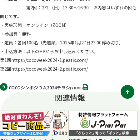
第2回：2/2 （日）13:30〜16:30 ※内容はいずれの回も
同じです。
・実施形態：オンライン（ZOOM）
・参加費：無料
・定員：各回100名（先着順、2025年1月27日23:00締め切り）
・申込方法：以下のHPからお申し込みください。
第1回
https://cocoweek2024-1.peatix.com/
別
第2回
https://cocoweek2024-2.peatix.com/
タ
別
ブ
タ
PDF
で
COCOシンポジウム2024チラシ
ブ
(2.8 MB)
開
関連情報
で
く
開
く