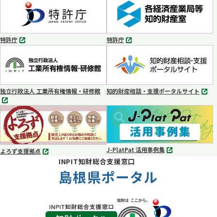
タ
タ
ブ
ブ
で
で
開
開
く
く
特許庁
特許庁
別
別
タ
タ
ブ
ブ
で
で
開
開
く
く
独立行政法人 工業所有権情報・研修館
知的財産相談・支援ポータルサイト
別
別
タ
タ
ブ
ブ
で
で
開
開
く
く
J-PlatPat 活用事例集
よろず支援拠点
別
別
INPIT知財総合支援窓口
タ
タ
ブ
島根県ポータル
ブ
で
で
開
開
く
く