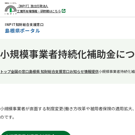
［INPIT］独立行政法人
工業所有権情報・研修館はこちら
別
タ
ブ
INPIT知財総合支援窓口
で
島根県ポータル
開
く
本
小規模事業者持続化補助金につ
文
へ
移
トップ
全国の窓口
島根県 知財総合支援窓口
お知らせ
情報提供
小規模事業者持続化補
動
小規模事業者が直面する制度変更(働き方改革や被用者保険の適用拡大
のです。