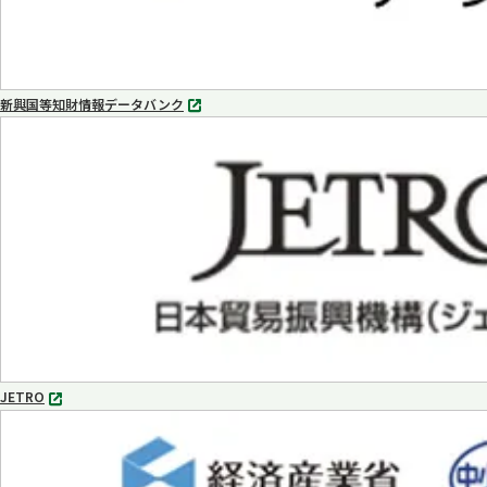
新興国等知財情報データバンク
別
タ
ブ
で
開
く
JETRO
別
タ
ブ
で
開