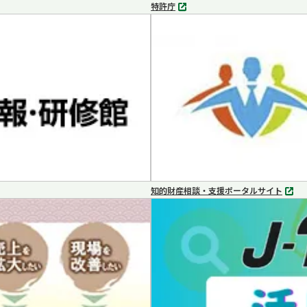
特許庁
別
タ
ブ
で
開
く
知的財産相談・支援ポータルサイト
別
タ
ブ
で
開
く