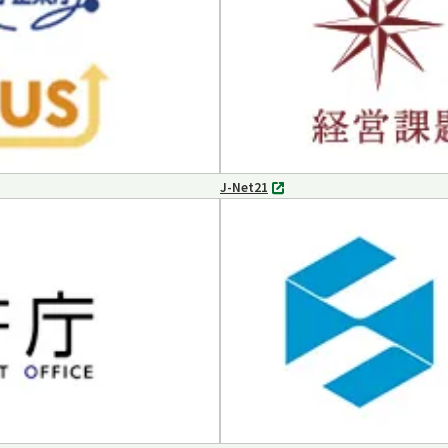
く
J-Net21
別
タ
ブ
で
開
く