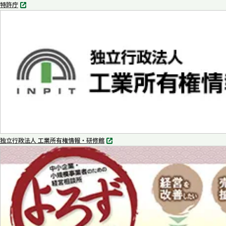
特許庁
別
タ
ブ
で
開
く
独立行政法人 工業所有権情報・研修館
別
タ
ブ
で
開
く