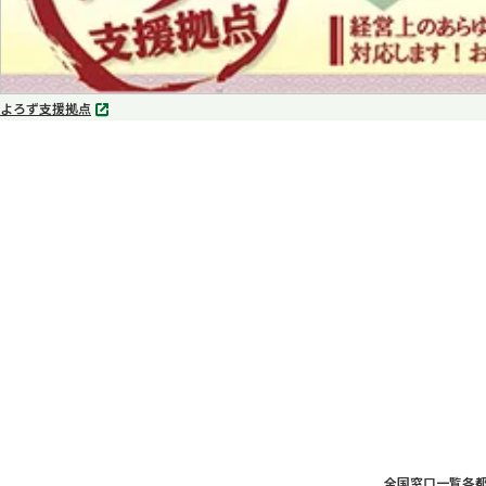
よろず支援拠点
別
タ
ブ
で
開
く
全国窓口一覧
各