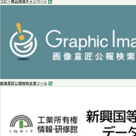
コピー商品撲滅キャンペーン
別
タ
ブ
で
開
く
画像意匠公報検索支援ツール
別
タ
ブ
で
開
く