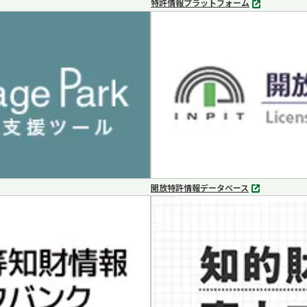
特許情報プラットフォーム
別
タ
ブ
で
開
く
開放特許情報データベース
別
タ
ブ
で
開
く