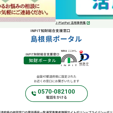
J-PlatPat 活用事例集
別
タ
INPIT知財総合支援窓口
ブ
島根県ポータル
で
開
く
全国47都道府県に設定された
お近くの窓口にお繋ぎいたします
0570-082100
電話をかける
都道府県の相談窓口の電話番号一覧
運営事業者情報
サイトポリシー
プライバシーポリ