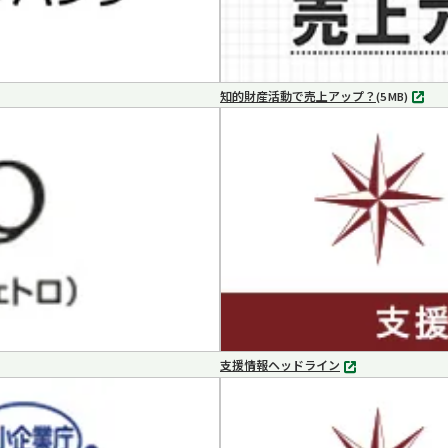
知的財産活動で売上アップ？
MP4
(5 MB)
支援情報ヘッドライン
別
タ
ブ
で
開