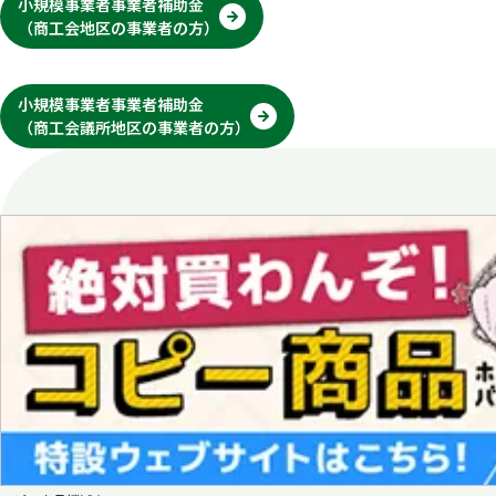
小規模事業者事業者補助金
（商工会地区の事業者の方）
別
タ
ブ
で
開
小規模事業者事業者補助金
く
（商工会議所地区の事業者の方）
別
タ
ブ
で
開
く