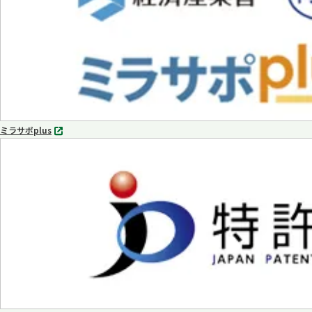
く
ミラサポplus
別
タ
ブ
で
開
く