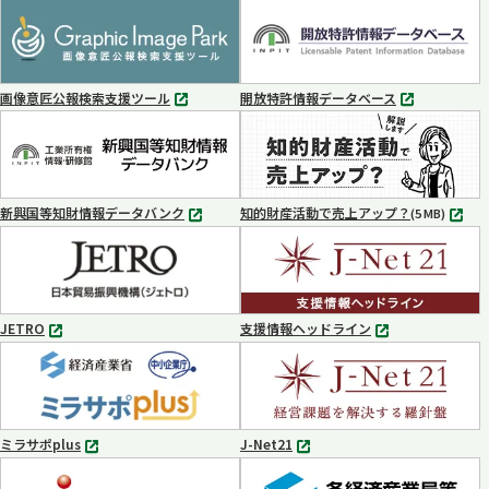
タ
タ
ブ
ブ
で
で
開
開
く
く
画像意匠公報検索支援ツール
開放特許情報データベース
別
別
タ
タ
ブ
ブ
で
で
開
開
く
く
新興国等知財情報データバンク
知的財産活動で売上アップ？
MP4
(5 MB)
別
タ
ブ
で
開
く
JETRO
支援情報ヘッドライン
別
別
タ
タ
ブ
ブ
で
で
開
開
く
く
ミラサポplus
J-Net21
別
別
タ
タ