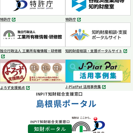
ブ
ブ
で
で
開
開
く
く
特許庁
特許庁
別
別
タ
タ
ブ
ブ
で
で
開
開
く
く
独立行政法人 工業所有権情報・研修館
知的財産相談・支援ポータルサイト
別
別
タ
タ
ブ
ブ
で
で
開
開
く
く
J-PlatPat 活用事例集
よろず支援拠点
別
別
INPIT知財総合支援窓口
タ
タ
ブ
島根県ポータル
ブ
で
で
開
開
く
く