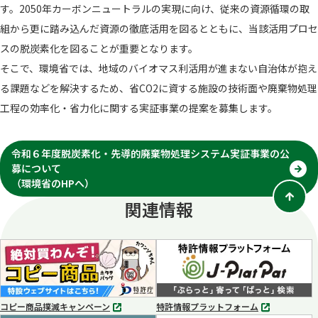
す。2050年カーボンニュートラルの実現に向け、従来の資源循環の取
組から更に踏み込んだ資源の徹底活用を図るとともに、当該活用プロセ
スの脱炭素化を図ることが重要となります。
そこで、環境省では、地域のバイオマス利活用が進まない自治体が抱え
る課題などを解決するため、省CO2に資する施設の技術面や廃棄物処理
工程の効率化・省力化に関する実証事業の提案を募集します。
令和６年度脱炭素化・先導的廃棄物処理システム実証事業の公
募について
別
（環境省のHPへ）
タ
ブ
関連情報
で
開
く
コピー商品撲滅キャンペーン
特許情報プラットフォーム
別
別