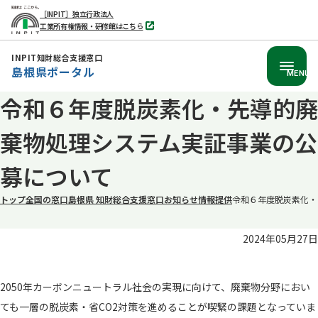
［INPIT］独立行政法人
工業所有権情報・研修館はこちら
別
タ
ブ
INPIT知財総合支援窓口
で
島根県ポータル
開
MENU
く
令和６年度脱炭素化・先導的廃
本
文
棄物処理システム実証事業の公
へ
移
募について
動
トップ
全国の窓口
島根県 知財総合支援窓口
お知らせ
情報提供
令和６年度脱炭素化・
2024年05月27日
2050年カーボンニュートラル社会の実現に向けて、廃棄物分野におい
ても一層の脱炭素・省CO2対策を進めることが喫緊の課題となっていま