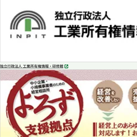
で
開
く
独立行政法人 工業所有権情報・研修館
別
タ
ブ
で
開
く