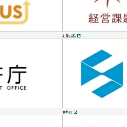
J-Net21
別
タ
ブ
で
開
く
特許庁
別
タ
ブ