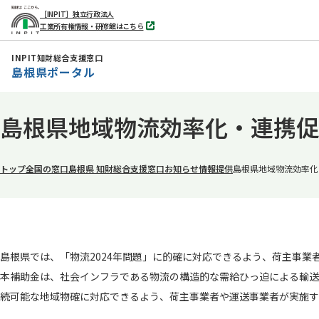
［INPIT］独立行政法人
工業所有権情報・研修館はこちら
別
タ
ブ
INPIT知財総合支援窓口
で
島根県ポータル
開
く
本
島根県地域物流効率化・連携促
文
へ
移
トップ
全国の窓口
島根県 知財総合支援窓口
お知らせ
情報提供
島根県地域物流効率化
動
島根県では、「物流2024年問題」に的確に対応できるよう、荷主事
本補助金は、社会インフラである物流の構造的な需給ひっ迫による輸送
続可能な地域物確に対応できるよう、荷主事業者や運送事業者が実施す