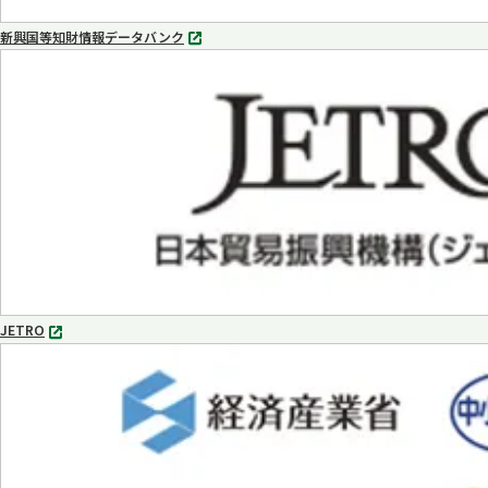
新興国等知財情報データバンク
別
タ
ブ
で
開
く
JETRO
別
タ
ブ
で
開
く