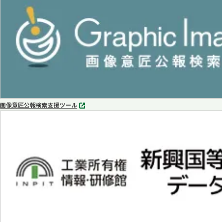
で
開
く
画像意匠公報検索支援ツール
別
タ
ブ
で
開
く