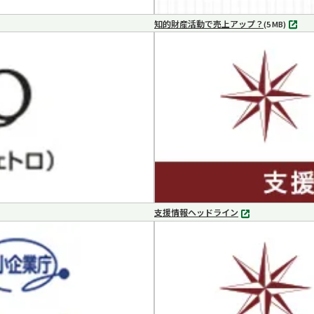
知的財産活動で売上アップ？
MP4
(5 MB)
支援情報ヘッドライン
別
タ
ブ
で
開
く