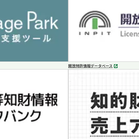
で
開
く
開放特許情報データベース
別
タ
ブ
で
開
く