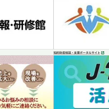
で
開
く
知的財産相談・支援ポータルサイト
別
タ
ブ
で
開
く