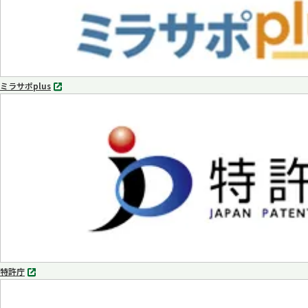
ミラサポplus
別
タ
ブ
で
開
く
特許庁
別
タ
ブ