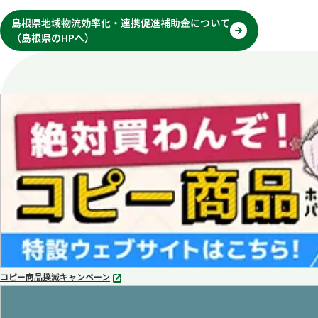
島根県地域物流効率化・連携促進補助金について
（島根県のHPへ）
別
タ
ブ
で
開
く
コピー商品撲滅キャンペーン
別
タ
ブ