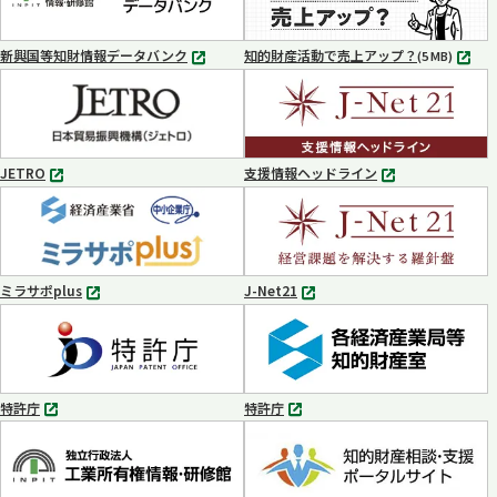
で
で
開
開
く
く
新興国等知財情報データバンク
知的財産活動で売上アップ？
MP4
(5 MB)
別
タ
ブ
で
開
く
JETRO
支援情報ヘッドライン
別
別
タ
タ
ブ
ブ
で
で
開
開
く
く
ミラサポplus
J-Net21
別
別
タ
タ
ブ
ブ
で
で
開
開
く
く
特許庁
特許庁
別
別
タ
タ
ブ
ブ
で
で
開
開