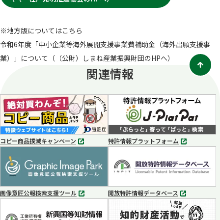
タ
ブ
で
※地方版についてはこちら
開
く
令和6年度「中小企業等海外展開支援事業費補助金（海外出願支援事
業）」について（（公財）しまね産業振興財団のHPへ）
関連情報
コピー商品撲滅キャンペーン
特許情報プラットフォーム
別
別
タ
タ
ブ
ブ
で
で
開
開
く
く
画像意匠公報検索支援ツール
開放特許情報データベース
別
別
タ
タ
ブ
ブ