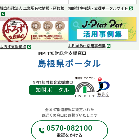
く
く
独立行政法人 工業所有権情報・研修館
知的財産相談・支援ポータルサイト
別
別
タ
タ
ブ
ブ
で
で
開
開
く
く
J-PlatPat 活用事例集
よろず支援拠点
別
別
INPIT知財総合支援窓口
タ
タ
ブ
島根県ポータル
ブ
で
で
開
開
く
く
全国47都道府県に設定された
お近くの窓口にお繋ぎいたします
0570-082100
電話をかける