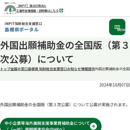
［INPIT］独立行政法人
工業所有権情報・研修館はこちら
別
タ
ブ
INPIT知財総合支援窓口
で
島根県ポータル
開
MENU
く
本
外国出願補助金の全国版（第３
文
次公募）について
へ
移
トップ
全国の窓口
島根県 知財総合支援窓口
お知らせ
情報提供
外国出願補助金の全国
動
2024年10月07日
外国出願補助金の全国版（第３次公募）について公募が実施されます。
中小企業等海外展開支援事業費補助金について
（（一社）発明推進協会のHPへ）
別