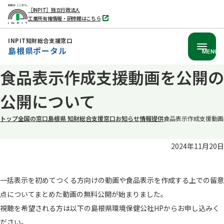
［INPIT］独立行政法人
工業所有権情報・研修館はこちら
別
タ
ブ
INPIT知財総合支援窓口
で
島根県ポータル
開
MENU
く
本
食品表示作成支援動画を公開の
文
公開について
へ
移
トップ
全国の窓口
島根県 知財総合支援窓口
お知らせ
情報提供
食品表示作成支援動画
動
2024年11月20日
一括表示を初めてつくる方向けの動画や食品表示を作成する上での留意
点についてまとめた動画の無料公開が始まりました。
視聴を希望される方は以下の島根県環境保健公社HPからお申し込みく
ださい。