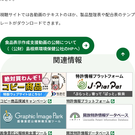
視聴サイトでは各動画のテキストのほか、製品整理表や配合表のテンプ
レートがダウンロードできます。
食品表示作成支援動画の公開について
（（公財）島根県環境保健公社のHPへ）
別
タ
関連情報
ブ
で
開
く
コピー商品撲滅キャンペーン
特許情報プラットフォーム
別
別
タ
タ
ブ
ブ
で
で
開
開
く
く
画像意匠公報検索支援ツール
開放特許情報データベース