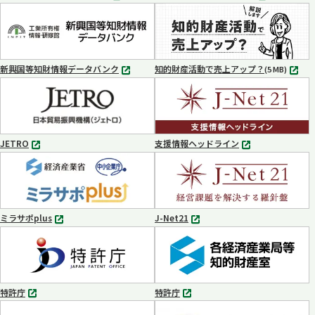
別
別
タ
タ
ブ
ブ
で
で
開
開
く
く
新興国等知財情報データバンク
知的財産活動で売上アップ？
MP4
(5 MB)
別
タ
ブ
で
開
く
JETRO
支援情報ヘッドライン
別
別
タ
タ
ブ
ブ
で
で
開
開
く
く
ミラサポplus
J-Net21
別
別
タ
タ
ブ
ブ
で
で
開
開
く
く
特許庁
特許庁
別
別
タ
タ