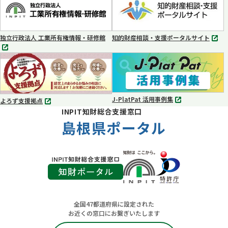
ブ
ブ
で
で
開
開
く
く
独立行政法人 工業所有権情報・研修館
知的財産相談・支援ポータルサイト
別
別
タ
タ
ブ
ブ
で
で
開
開
く
く
J-PlatPat 活用事例集
よろず支援拠点
別
別
INPIT知財総合支援窓口
タ
タ
ブ
島根県ポータル
ブ
で
で
開
開
く
く
全国47都道府県に設定された
お近くの窓口にお繋ぎいたします