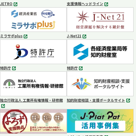
JETRO
支援情報ヘッドライン
別
別
タ
タ
ブ
ブ
で
で
開
開
く
く
ミラサポplus
J-Net21
別
別
タ
タ
ブ
ブ
で
で
開
開
く
く
特許庁
特許庁
別
別
タ
タ
ブ
ブ
で
で
開
開
く
く
独立行政法人 工業所有権情報・研修館
知的財産相談・支援ポータルサイト
別
別
タ
タ
ブ
ブ
で
で
開
開
く
く