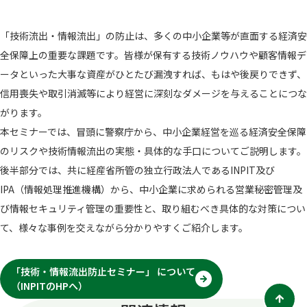
「技術流出・情報流出」の防止は、多くの中小企業等が直面する経済安
全保障上の重要な課題です。皆様が保有する技術ノウハウや顧客情報デ
ータといった大事な資産がひとたび漏洩すれば、もはや後戻りできず、
信用喪失や取引消滅等により経営に深刻なダメージを与えることにつな
がります。
本セミナーでは、冒頭に警察庁から、中小企業経営を巡る経済安全保障
のリスクや技術情報流出の実態・具体的な手口についてご説明します。
後半部分では、共に経産省所管の独立行政法人であるINPIT及び
IPA（情報処理推進機構）から、中小企業に求められる営業秘密管理及
び情報セキュリティ管理の重要性と、取り組むべき具体的な対策につい
て、様々な事例を交えながら分かりやすくご紹介します。
「技術・情報流出防止セミナー」 について
（INPITのHPへ）
別
タ