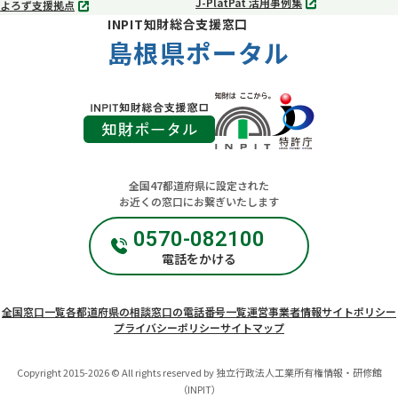
J-PlatPat 活用事例集
よろず支援拠点
別
別
INPIT知財総合支援窓口
タ
タ
ブ
島根県ポータル
ブ
で
で
開
開
く
く
全国47都道府県に設定された
お近くの窓口にお繋ぎいたします
0570-082100
電話をかける
全国窓口一覧
各都道府県の相談窓口の電話番号一覧
運営事業者情報
サイトポリシー
プライバシーポリシー
サイトマップ
Copyright 2015-2026 © All rights reserved by 独立行政法人工業所有権情報・研修館
（INPIT）