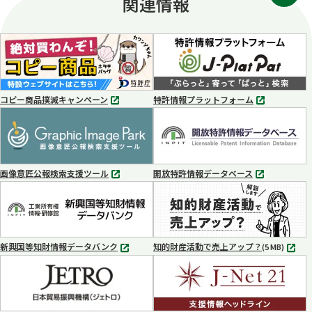
関連情報
ブ
で
開
く
コピー商品撲滅キャンペーン
特許情報プラットフォーム
別
別
タ
タ
ブ
ブ
で
で
開
開
く
く
画像意匠公報検索支援ツール
開放特許情報データベース
別
別
タ
タ
ブ
ブ
で
で
開
開
く
く
新興国等知財情報データバンク
知的財産活動で売上アップ？
MP4
(5 MB)
別
タ
ブ
で
開
く