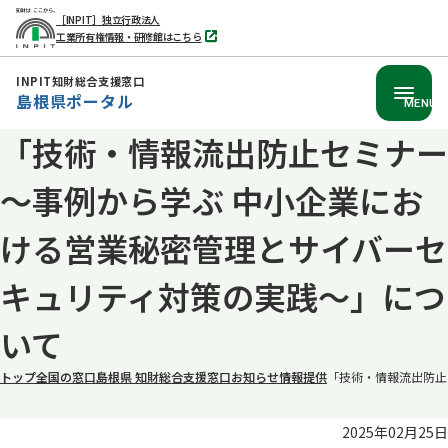
［INPIT］独立行政法人
工業所有権情報・研修館はこちら
別
タ
ブ
INPIT知財総合支援窓口
で
島根県ポータル
開
MENU
く
「技術・情報流出防止セミナー
本
文
～事例から学ぶ 中小企業にお
へ
移
ける営業秘密管理とサイバーセ
動
キュリティ対策の実践～」につ
いて
トップ
全国の窓口
島根県 知財総合支援窓口
お知らせ
情報提供
「技術・情報流出防止
2025年02月25日