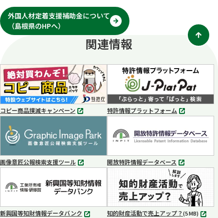
外国人材定着支援補助金について
（島根県のHPへ）
別
タ
関連情報
ブ
で
開
く
コピー商品撲滅キャンペーン
特許情報プラットフォーム
別
別
タ
タ
ブ
ブ
で
で
開
開
く
く
画像意匠公報検索支援ツール
開放特許情報データベース
別
別
タ
タ
ブ
ブ
で
で
開
開
く
く
新興国等知財情報データバンク
知的財産活動で売上アップ？
MP4
(5 MB)