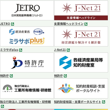
別
タ
ブ
で
開
く
JETRO
支援情報ヘッドライン
別
別
タ
タ
ブ
ブ
で
で
開
開
く
く
ミラサポplus
J-Net21
別
別
タ
タ
ブ
ブ
で
で
開
開
く
く
特許庁
特許庁
別
別
タ
タ
ブ
ブ
で
で
開
開
く
く
独立行政法人 工業所有権情報・研修館
知的財産相談・支援ポータルサイト
別
別
タ
タ