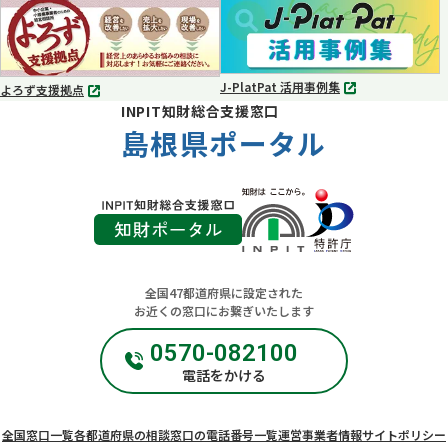
ブ
ブ
で
で
開
開
く
く
J-PlatPat 活用事例集
よろず支援拠点
別
別
INPIT知財総合支援窓口
タ
タ
ブ
島根県ポータル
ブ
で
で
開
開
く
く
全国47都道府県に設定された
お近くの窓口にお繋ぎいたします
0570-082100
電話をかける
全国窓口一覧
各都道府県の相談窓口の電話番号一覧
運営事業者情報
サイトポリシー