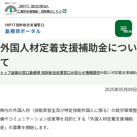
［INPIT］独立行政法人
工業所有権情報・研修館はこちら
別
タ
ブ
INPIT知財総合支援窓口
で
島根県ポータル
開
MENU
く
本
外国人材定着支援補助金につい
文
て
へ
移
トップ
全国の窓口
島根県 知財総合支援窓口
お知らせ
情報提供
外国人材定着支援補助
動
2025年05月09日
県内の外国人材（技能実習生及び特定技能外国人に限る）の就労環境整
備やコミュニケーション促進等を目的とする「外国人材定着支援補助
金」の募集を開始します。