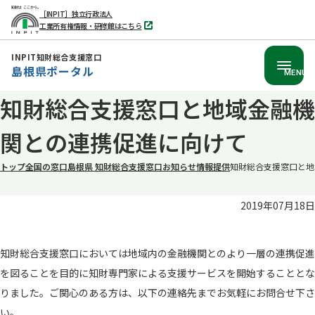
［INPIT］独立行政法人
工業所有権情報・研修館はこちら
別
タ
ブ
INPIT知財総合支援窓口
で
島根県ポータル
開
MENU
く
本
知財総合支援窓口と地域金融機
文
関との連携促進に向けて
へ
移
トップ
全国の窓口
島根県 知財総合支援窓口
お知らせ
情報提供
知財総合支援窓口と地
動
2019年07月18日
知財総合支援窓口においては地域内の金融機関とのより一層の連携促進
を図ることを目的に知財専門家による支援サービスを開始することとな
りました。ご関心のある方は、以下の連絡先までお気軽にお問合せ下さ
い。