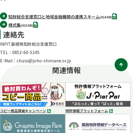
PDF
知財総合支援窓口と地域金融機関の連携スキーム
(414 KB)
PDF
様式集
(415 KB)
連絡先
INPIT島根県知財総合支援窓口
TEL：0852-60-5145
E-Mail：chizai@joho-shimane.or.jp
関連情報
コピー商品撲滅キャンペーン
特許情報プラットフォーム
別
別
タ
タ
ブ
ブ
で
で