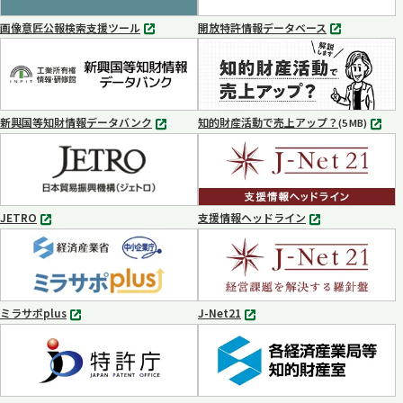
開
開
く
く
画像意匠公報検索支援ツール
開放特許情報データベース
別
別
タ
タ
ブ
ブ
で
で
開
開
く
く
新興国等知財情報データバンク
知的財産活動で売上アップ？
MP4
(5 MB)
別
タ
ブ
で
開
く
JETRO
支援情報ヘッドライン
別
別
タ
タ
ブ
ブ
で
で
開
開
く
く
ミラサポplus
J-Net21
別
別
タ
タ
ブ
ブ
で
で
開
開
く
く