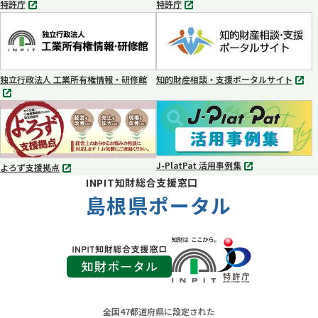
特許庁
特許庁
別
別
タ
タ
ブ
ブ
で
で
開
開
く
く
独立行政法人 工業所有権情報・研修館
知的財産相談・支援ポータルサイト
別
別
タ
タ
ブ
ブ
で
で
開
開
く
く
J-PlatPat 活用事例集
よろず支援拠点
別
別
INPIT知財総合支援窓口
タ
タ
ブ
島根県ポータル
ブ
で
で
開
開
く
く
全国47都道府県に設定された