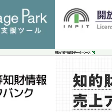
で
開
く
開放特許情報データベース
別
タ
ブ
で
開
く