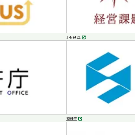
J-Net21
別
タ
ブ
で
開
く
特許庁
別
タ
ブ