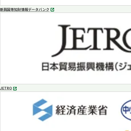
新興国等知財情報データバンク
別
タ
ブ
で
開
く
JETRO
別
タ
ブ
で
開
く