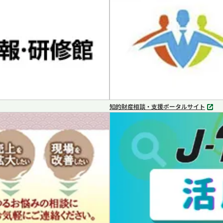
で
開
く
知的財産相談・支援ポータルサイト
別
タ
ブ
で
開
く