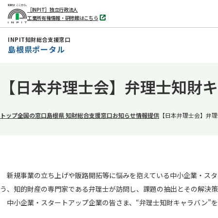
［INPIT］独立行政法人
工業所有権情報・研修館はこちら
別
タ
ブ
INPIT知財総合支援窓口
で
島根県ポータル
開
く
本
【日本弁理士会】弁理士知財
文
へ
移
トップ
全国の窓口
島根県 知財総合支援窓口
お知らせ
情報提供
【日本弁理士会】弁理
動
新規事業の立ち上げや販路開拓等に悩みを抱えている中小企業・スタ
う、知的財産の専門家である弁理士が訪問し、課題の抽出とその解決策
中小企業・スタートアップ企業の皆さま、“弁理士知財キャラバン”を