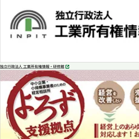
で
開
く
独立行政法人 工業所有権情報・研修館
別
タ
ブ
で
開
く