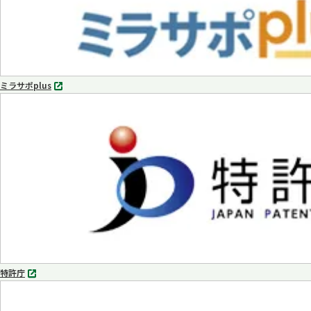
ミラサポplus
別
タ
ブ
で
開
く
特許庁
別
タ
ブ