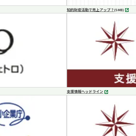
知的財産活動で売上アップ？
MP4
(5 MB)
支援情報ヘッドライン
別
タ
ブ
で
開
く