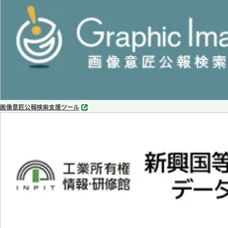
で
開
く
画像意匠公報検索支援ツール
別
タ
ブ
で
開
く