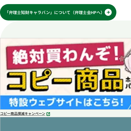
「弁理士知財キャラバン」について（弁理士会HPへ）
別
タ
ブ
で
開
く
コピー商品撲滅キャンペーン
別
タ
ブ