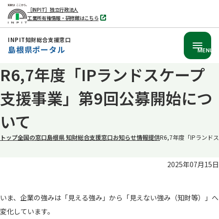
［INPIT］独立行政法人
工業所有権情報・研修館はこちら
別
タ
ブ
INPIT知財総合支援窓口
で
島根県ポータル
開
MENU
く
R6,7年度「IPランドスケープ
本
文
支援事業」第9回公募開始につ
へ
移
いて
動
トップ
全国の窓口
島根県 知財総合支援窓口
お知らせ
情報提供
R6,7年度「IPラン
2025年07月15日
いま、企業の強みは「見える強み」から「見えない強み（知財等）」へ
変化しています。