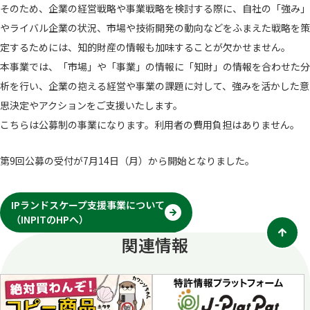
そのため、企業の経営戦略や事業戦略を検討する際に、自社の「強み」
やライバル企業の状況、市場や技術開発の動向などをふまえた戦略を策
定するためには、知的財産の情報も加味することが欠かせません。
本事業では、「市場」や「事業」の情報に「知財」の情報を合わせた分
析を行い、企業の抱える経営や事業の課題に対して、強みを活かした意
思決定やアクションをご支援いたします。
こちらは公募制の事業になります。利用者の費用負担はありません。
第9回公募の受付が7月14日（月）から開始となりました。
IPランドスケープ支援事業について
（INPITのHPへ）
別
タ
関連情報
ブ
で
開
く