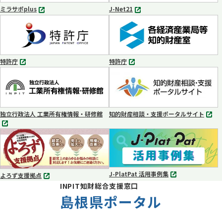
く
く
ミラサポplus
J-Net21
別
別
タ
タ
ブ
ブ
で
で
開
開
く
く
特許庁
特許庁
別
別
タ
タ
ブ
ブ
で
で
開
開
く
く
独立行政法人 工業所有権情報・研修館
知的財産相談・支援ポータルサイト
別
別
タ
タ
ブ
ブ
で
で
開
開
く
く
J-PlatPat 活用事例集
よろず支援拠点
別
別
INPIT知財総合支援窓口
タ
タ
ブ
島根県ポータル
ブ
で
で
開
開
く
く