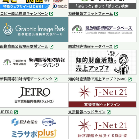
コピー商品撲滅キャンペーン
特許情報プラットフォーム
別
別
タ
タ
ブ
ブ
で
で
開
開
く
く
画像意匠公報検索支援ツール
開放特許情報データベース
別
別
タ
タ
ブ
ブ
で
で
開
開
く
く
新興国等知財情報データバンク
知的財産活動で売上アップ？
MP4
(5 MB)
別
タ
ブ
で
開
く
JETRO
支援情報ヘッドライン
別
別
タ
タ
ブ
ブ
で
で
開
開