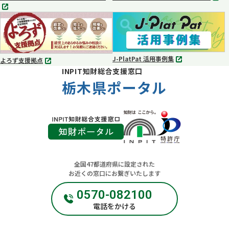
別
別
タ
タ
ブ
ブ
で
で
開
開
く
く
J-PlatPat 活用事例集
よろず支援拠点
別
別
INPIT知財総合支援窓口
タ
タ
ブ
栃木県ポータル
ブ
で
で
開
開
く
く
全国47都道府県に設定された
お近くの窓口にお繋ぎいたします
0570-082100
電話をかける