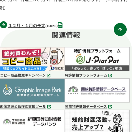
制）
PDF
１２月・１月の予定
(160 KB)
関連情報
コピー商品撲滅キャンペーン
特許情報プラットフォーム
別
別
タ
タ
ブ
ブ
で
で
開
開
く
く
画像意匠公報検索支援ツール
開放特許情報データベース
別
別
タ
タ
ブ
ブ
で
で
開
開