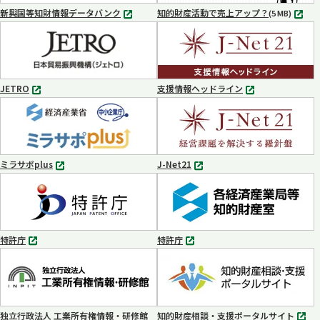
く
く
新興国等知財情報データバンク
知的財産活動で売上アップ？
MP4
(5 MB)
別
タ
ブ
で
開
く
JETRO
支援情報ヘッドライン
別
別
タ
タ
ブ
ブ
で
で
開
開
く
く
ミラサポplus
J-Net21
別
別
タ
タ
ブ
ブ
で
で
開
開
く
く
特許庁
特許庁
別
別
タ
タ
ブ
ブ
で
で
開
開
く
く
独立行政法人 工業所有権情報・研修館
知的財産相談・支援ポータルサイト