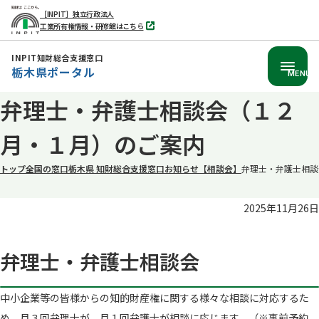
［INPIT］独立行政法人
工業所有権情報・研修館はこちら
別
タ
ブ
INPIT知財総合支援窓口
で
栃木県ポータル
開
MENU
く
本
弁理士・弁護士相談会（１２
文
月・１月）のご案内
へ
移
トップ
全国の窓口
栃木県 知財総合支援窓口
お知らせ
【相談会】
弁理士・弁護士相談
動
2025年11月26日
弁理士・弁護士相談会
中小企業等の皆様からの知的財産権に関する様々な相談に対応するた
め、月３回弁理士が、月１回弁護士が相談に応じます。（※事前予約