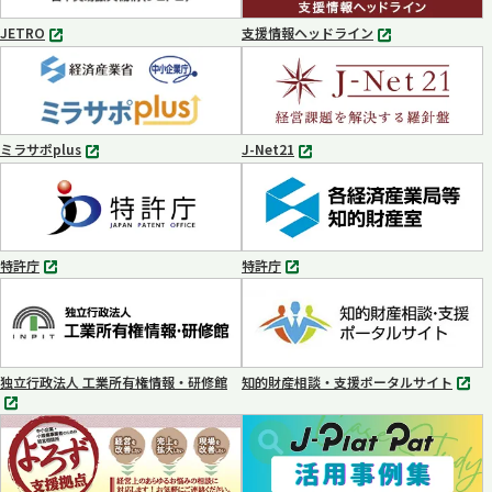
開
く
JETRO
支援情報ヘッドライン
別
別
タ
タ
ブ
ブ
で
で
開
開
く
く
ミラサポplus
J-Net21
別
別
タ
タ
ブ
ブ
で
で
開
開
く
く
特許庁
特許庁
別
別
タ
タ
ブ
ブ
で
で
開
開
く
く
独立行政法人 工業所有権情報・研修館
知的財産相談・支援ポータルサイト
別
別
タ
タ
ブ
ブ
で
で
開
開
く
く