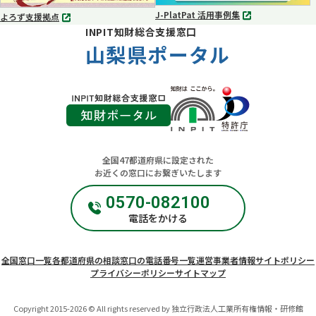
J-PlatPat 活用事例集
よろず支援拠点
別
別
INPIT知財総合支援窓口
タ
タ
ブ
山梨県ポータル
ブ
で
で
開
開
く
く
全国47都道府県に設定された
お近くの窓口にお繋ぎいたします
0570-082100
電話をかける
全国窓口一覧
各都道府県の相談窓口の電話番号一覧
運営事業者情報
サイトポリシー
プライバシーポリシー
サイトマップ
Copyright 2015-2026 © All rights reserved by 独立行政法人工業所有権情報・研修館