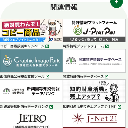
関連情報
コピー商品撲滅キャンペーン
特許情報プラットフォーム
別
別
タ
タ
ブ
ブ
で
で
開
開
く
く
画像意匠公報検索支援ツール
開放特許情報データベース
別
別
タ
タ
ブ
ブ
で
で
開
開
く
く
新興国等知財情報データバンク
知的財産活動で売上アップ？
MP4
(5 MB)
別
タ
ブ
で