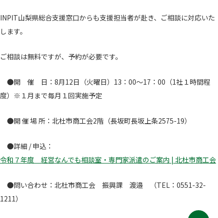
INPIT山梨県総合支援窓口からも支援担当者が赴き、ご相談に対応いた
します。
ご相談は無料ですが、予約が必要です。
●開 催 日：8月12日（火曜日）13：00～17：00（1社１時間程
度）※１月まで毎月１回実施予定
●開 催 場 所：北杜市商工会2階（長坂町長坂上条2575-19）
●詳細 / 申込：
令和７年度 経営なんでも相談室・専門家派遣のご案内 | 北杜市商工会
●問い合わせ：北杜市商工会 振興課 渡邉 （TEL：0551-32-
1211）