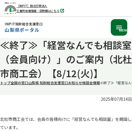
［INPIT］独立行政法人
工業所有権情報・研修館はこちら
別
タ
ブ
INPIT知財総合支援窓口
で
山梨県ポータル
開
MENU
く
≪終了≫「経営なんでも相談室
本
文
（会員向け）」のご案内（北杜
へ
移
市商工会）【8/12(火)】
動
トップ
全国の窓口
山梨県 知財総合支援窓口
お知らせ
相談会情報
≪終了≫「経営なん
2025年07月14日
北杜市商工会では、会員の皆様向けに「経営なんでも相談室」を開設し
ています。