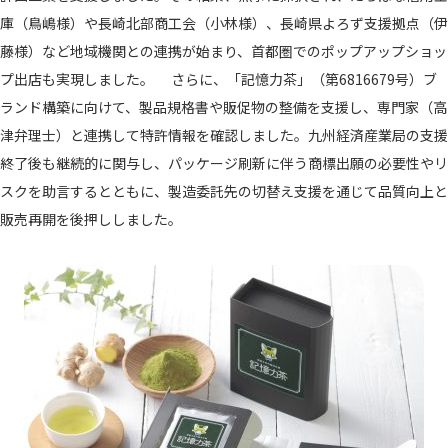
庫（鳥嶋様）や長崎北部商工会（小林様）、長崎県よろず支援拠点（伊
藤様）など地域機関との連携が始まり、首都圏でのポップアップショッ
プ出店も実現しました。 さらに、「記憶力茶」（第6816679号）ブ
ランド構築に向けて、製品規格書や販促物の整備を支援し、専門家（高
津弁理士）と連携して特許情報を確認しました。九州経済産業局の支援
終了後も継続的に関与し、パッケージ刷新に伴う商標出願の必要性やリ
スクを助言するとともに、製造委託先の切替え支援を通じて品質向上と
販売再開を後押ししました。