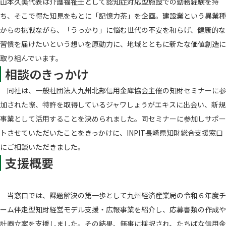
山本久美代表は介護福祉士として認知症対応型施設での勤務経験を持
ち、そこで得た知見をもとに「記憶力茶」を企画。建設業という異業種
からの挑戦ながら、「うっかり」に悩む世代の不安を和らげ、健康的な
習慣を届けたいという想いを原動力に、地域とともに新たな価値創造に
取り組んでいます。
相談のきっかけ
同社は、一般社団法人九州北部信用金庫協会主催の知財セミナーに参
加された際、特許を取得しているジャワしょうがエキスに出会い、新規
事業として活用することを決められました。同セミナーに参加しサポー
トさせていただいたことをきっかけに、INPIT長崎県知財総合支援窓口
にご相談いただきました。
支援概要
当窓口では、課題解決の第一歩として九州経済産業局の令和６年度チ
ーム伴走型知財経営モデル支援・広報事業を紹介し、応募書類の作成や
計画立案を支援しました。その結果、無事に採択され、たちばな信用金