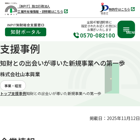
［INPIT］独立行政法人
特許庁はこちら
工業所有権情報・研修館はこちら
別
別
タ
タ
ブ
全国47都道府県に
ブ
で
設定されたお近くの窓口に
で
開
お繋ぎいたします
開
く
MENU
く
0570-082100
支援事例
本
文
知財との出会いが導いた新規事業への第一歩
へ
移
株式会社山本興業
動
事業・経営
トップ
支援事例
知財との出会いが導いた新規事業への第一歩
掲載日：2025年11月12日