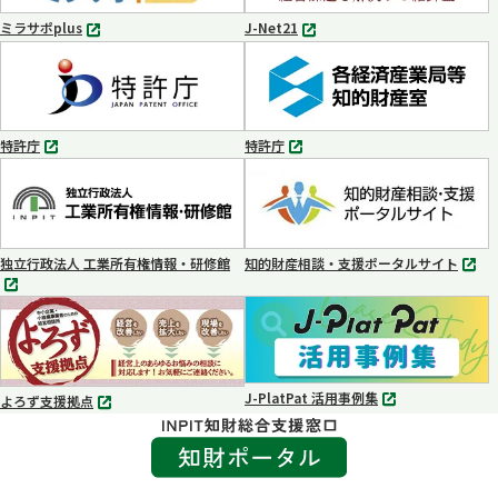
く
く
ミラサポplus
J-Net21
別
別
タ
タ
ブ
ブ
で
で
開
開
く
く
特許庁
特許庁
別
別
タ
タ
ブ
ブ
で
で
開
開
く
く
独立行政法人 工業所有権情報・研修館
知的財産相談・支援ポータルサイト
別
別
タ
タ
ブ
ブ
で
で
開
開
く
く
J-PlatPat 活用事例集
よろず支援拠点
別
別
タ
タ
ブ
ブ
で
で
開
開