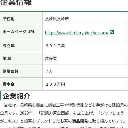
企業情報
所在地
長崎県長崎市
別
ホームページ URL
https://www.kiokuryokucha.com/
タ
ブ
設立年
２０１７年
で
開
業 種
建設業
く
従業員数
７人
資本金
２００万円
企業紹介
当社は、長崎県を拠点に鍛冶工事や特殊伐採などを手がける建設業の
企業です。2023年、「記憶力茶企画部」を立ち上げ、「ジャワしょう
がエキス」と緑茶をブレンドしたお茶の商品開発に取り組んでいます。