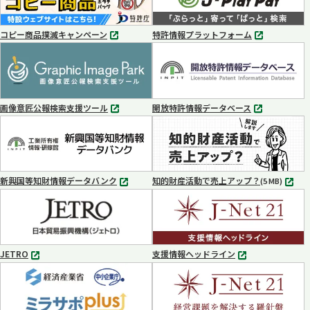
コピー商品撲滅キャンペーン
特許情報プラットフォーム
別
別
タ
タ
ブ
ブ
で
で
開
開
く
く
画像意匠公報検索支援ツール
開放特許情報データベース
別
別
タ
タ
ブ
ブ
で
で
開
開
く
く
新興国等知財情報データバンク
知的財産活動で売上アップ？
MP4
(5 MB)
別
タ
ブ
で
開
く
JETRO
支援情報ヘッドライン
別
別
タ
タ
ブ
ブ
で
で
開
開