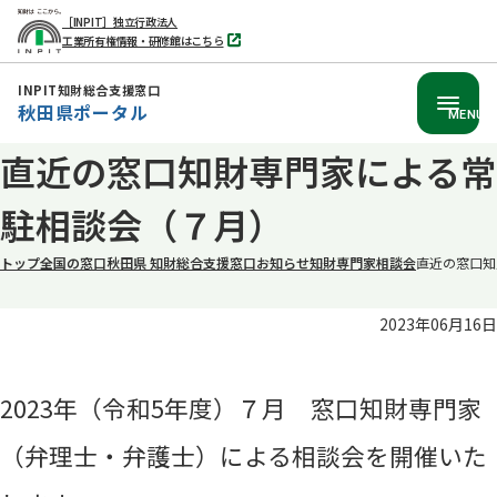
［INPIT］独立行政法人
工業所有権情報・研修館はこちら
別
タ
ブ
INPIT知財総合支援窓口
で
秋田県ポータル
開
MENU
く
本
直近の窓口知財専門家による常
文
駐相談会（７月）
へ
移
トップ
全国の窓口
秋田県 知財総合支援窓口
お知らせ
知財専門家相談会
直近の窓口知
動
2023年06月16日
2023年（令和5年度）７月 窓口知財専門家
（弁理士・弁護士）による相談会を開催いた