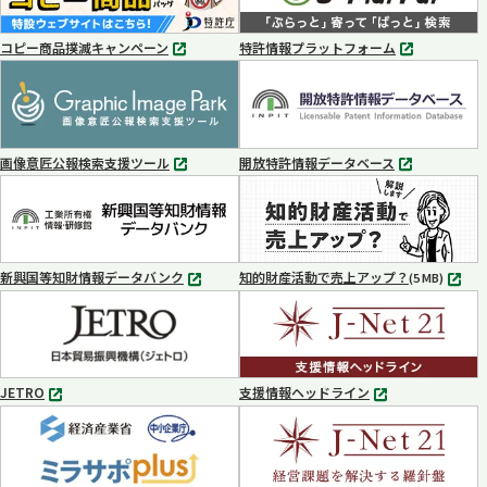
コピー商品撲滅キャンペーン
特許情報プラットフォーム
別
別
タ
タ
ブ
ブ
で
で
開
開
く
く
画像意匠公報検索支援ツール
開放特許情報データベース
別
別
タ
タ
ブ
ブ
で
で
開
開
く
く
新興国等知財情報データバンク
知的財産活動で売上アップ？
MP4
(5 MB)
別
タ
ブ
で
開
く
JETRO
支援情報ヘッドライン
別
別
タ
タ
ブ
ブ
で
で
開
開