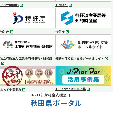
く
く
ミラサポplus
J-Net21
別
別
タ
タ
ブ
ブ
で
で
開
開
く
く
特許庁
特許庁
別
別
タ
タ
ブ
ブ
で
で
開
開
く
く
独立行政法人 工業所有権情報・研修館
知的財産相談・支援ポータルサイト
別
別
タ
タ
ブ
ブ
で
で
開
開
く
く
J-PlatPat 活用事例集
よろず支援拠点
別
別
INPIT知財総合支援窓口
タ
タ
ブ
秋田県ポータル
ブ
で
で
開
開
く
く