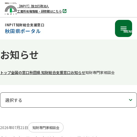
［INPIT］独立行政法人
工業所有権情報・研修館はこちら
別
タ
ブ
INPIT知財総合支援窓口
で
秋田県ポータル
開
MENU
く
本
お知らせ
文
へ
移
トップ
全国の窓口
秋田県 知財総合支援窓口
お知らせ
知財専門家相談会
動
表
選択する
示
タ
ブ
2026年07月21日
知財専門家相談会
の