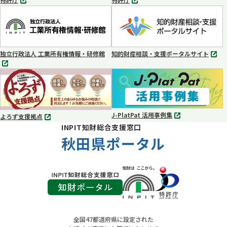
別
別
タ
タ
ブ
ブ
で
で
開
開
く
く
独立行政法人 工業所有権情報・研修館
知的財産相談・支援ポータルサイト
別
別
タ
タ
ブ
ブ
で
で
開
開
く
く
J-PlatPat 活用事例集
よろず支援拠点
別
別
INPIT知財総合支援窓口
タ
タ
ブ
秋田県ポータル
ブ
で
で
開
開
く
く
全国47都道府県に設定された