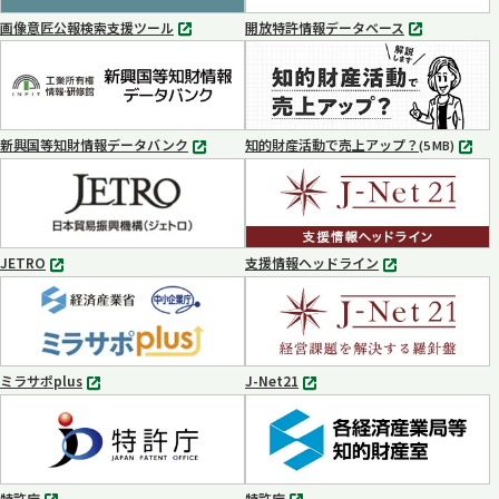
く
く
画像意匠公報検索支援ツール
開放特許情報データベース
別
別
タ
タ
ブ
ブ
で
で
開
開
く
く
新興国等知財情報データバンク
知的財産活動で売上アップ？
MP4
(5 MB)
別
タ
ブ
で
開
く
JETRO
支援情報ヘッドライン
別
別
タ
タ
ブ
ブ
で
で
開
開
く
く
ミラサポplus
J-Net21
別
別
タ
タ
ブ
ブ
で
で
開
開
く
く
特許庁
特許庁