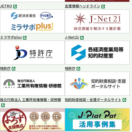
く
JETRO
支援情報ヘッドライン
別
別
タ
タ
ブ
ブ
で
で
開
開
く
く
ミラサポplus
J-Net21
別
別
タ
タ
ブ
ブ
で
で
開
開
く
く
特許庁
特許庁
別
別
タ
タ
ブ
ブ
で
で
開
開
く
く
独立行政法人 工業所有権情報・研修館
知的財産相談・支援ポータルサイト
別
別
タ
タ
ブ
ブ
で
で
開
開
く
く