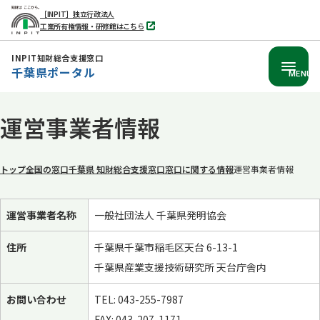
［INPIT］独立行政法人
工業所有権情報・研修館はこちら
別
タ
ブ
INPIT知財総合支援窓口
で
千葉県ポータル
開
MENU
く
本
運営事業者情報
文
へ
移
トップ
全国の窓口
千葉県 知財総合支援窓口
窓口に関する情報
運営事業者情報
動
運営事業者名称
一般社団法人 千葉県発明協会
住所
千葉県千葉市稲毛区天台 6-13-1
千葉県産業支援技術研究所 天台庁舎内
お問い合わせ
TEL: 043-255-7987
FAX: 043-207-1171