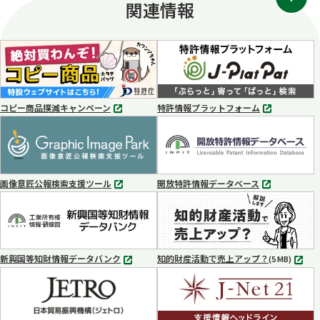
関連情報
コピー商品撲滅キャンペーン
特許情報プラットフォーム
別
別
タ
タ
ブ
ブ
で
で
開
開
く
く
画像意匠公報検索支援ツール
開放特許情報データベース
別
別
タ
タ
ブ
ブ
で
で
開
開
く
く
新興国等知財情報データバンク
知的財産活動で売上アップ？
MP4
(5 MB)
別
タ
ブ
で
開