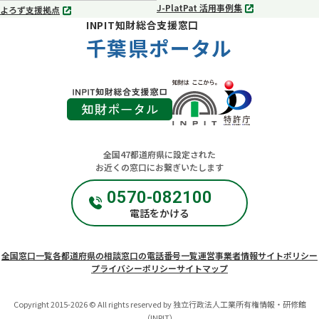
J-PlatPat 活用事例集
よろず支援拠点
別
別
INPIT知財総合支援窓口
タ
タ
ブ
千葉県ポータル
ブ
で
で
開
開
く
く
全国47都道府県に設定された
お近くの窓口にお繋ぎいたします
0570-082100
電話をかける
全国窓口一覧
各都道府県の相談窓口の電話番号一覧
運営事業者情報
サイトポリシー
プライバシーポリシー
サイトマップ
Copyright 2015-2026 © All rights reserved by 独立行政法人工業所有権情報・研修館
（INPIT）