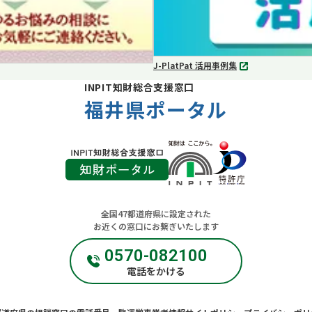
J-PlatPat 活用事例集
別
タ
INPIT知財総合支援窓口
ブ
福井県ポータル
で
開
く
全国47都道府県に設定された
お近くの窓口にお繋ぎいたします
0570-082100
電話をかける