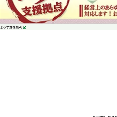
よろず支援拠点
別
タ
ブ
で
開
く