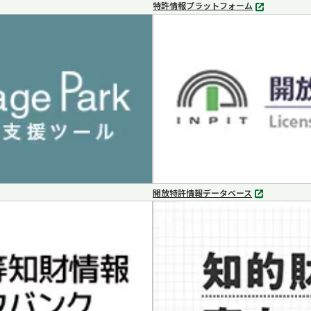
特許情報プラットフォーム
別
タ
ブ
で
開
く
開放特許情報データベース
別
タ
ブ
で
開
く