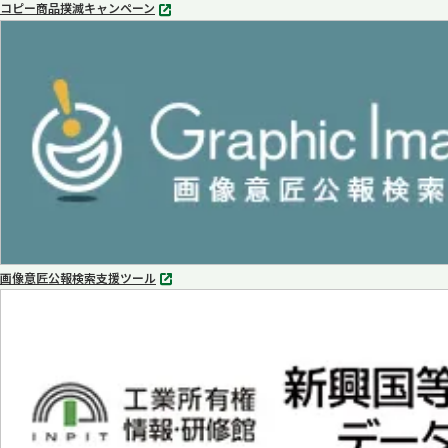
コピー商品撲滅キャンペーン
別
タ
ブ
で
開
く
画像意匠公報検索支援ツール
別
タ
ブ
で
開
く