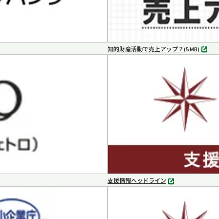
知的財産活動で売上アップ？
MP4
(5 MB)
支援情報ヘッドライン
別
タ
ブ
で
開