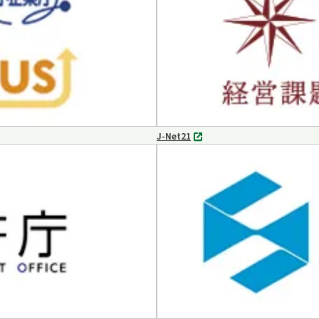
く
J-Net21
別
タ
ブ
で
開
く