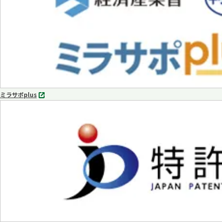
く
ミラサポplus
別
タ
ブ
で
開
く