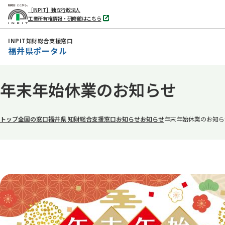
［INPIT］独立行政法人
工業所有権情報・研修館はこちら
別
タ
ブ
INPIT知財総合支援窓口
で
福井県ポータル
開
く
本
年末年始休業のお知らせ
文
へ
移
トップ
全国の窓口
福井県 知財総合支援窓口
お知らせ
お知らせ
年末年始休業のお知ら
動