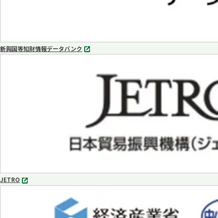
新興国等知財情報データバンク
別
タ
ブ
で
開
く
JETRO
別
タ
ブ
で
開