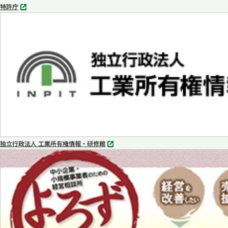
特許庁
別
タ
ブ
で
開
く
独立行政法人 工業所有権情報・研修館
別
タ
ブ
で
開
く