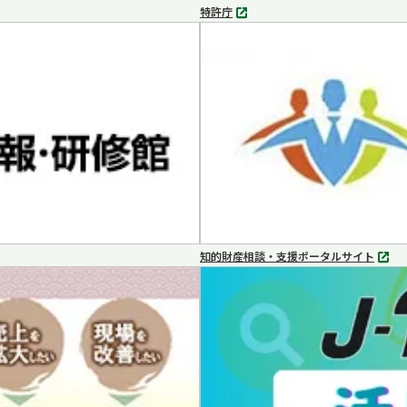
特許庁
別
タ
ブ
で
開
く
知的財産相談・支援ポータルサイト
別
タ
ブ
で
開
く