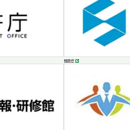
開
く
特許庁
別
タ
ブ
で
開
く