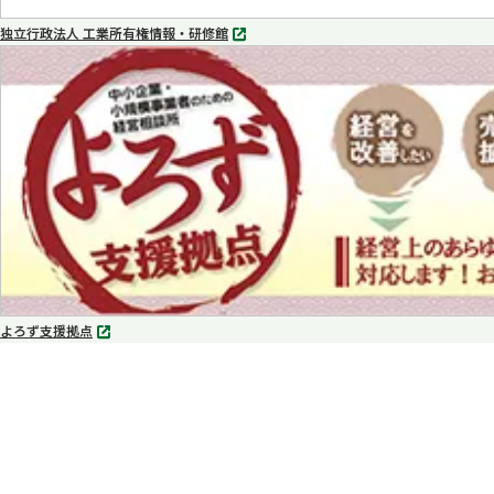
独立行政法人 工業所有権情報・研修館
別
タ
ブ
で
開
く
よろず支援拠点
別
タ
ブ
で
開
く