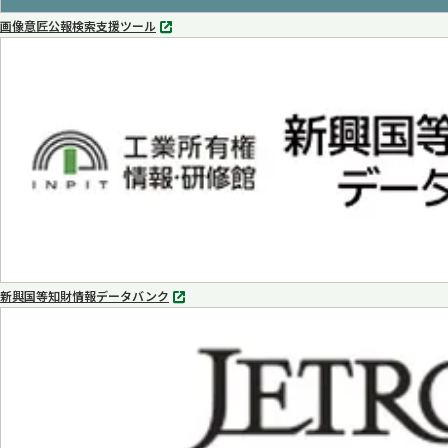
画像意匠公報検索支援ツール
別
タ
ブ
で
開
く
新興国等知財情報データバンク
別
タ
ブ
で
開
く