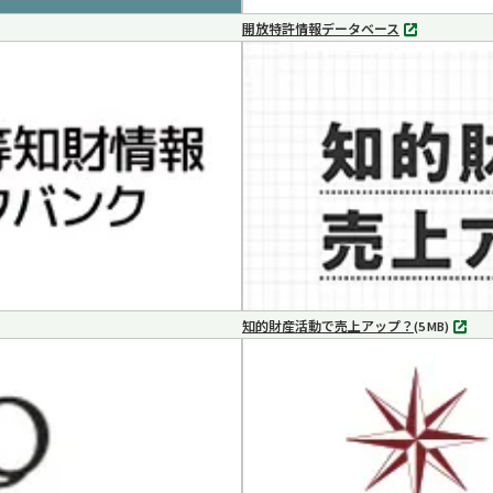
開放特許情報データベース
別
タ
ブ
で
開
く
知的財産活動で売上アップ？
MP4
(5 MB)