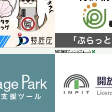
特許情報プラットフォーム
別
タ
ブ
で
開
く