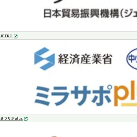
JETRO
別
タ
ブ
で
開
く
ミラサポplus
別
タ
ブ
で