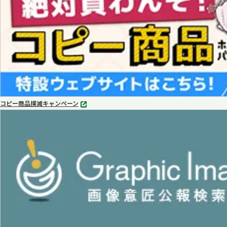
コピー商品撲滅キャンペーン
別
タ
ブ
で
開
く