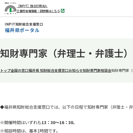
［INPIT］独立行政法人
工業所有権情報・研修館はこちら
別
タ
ブ
INPIT知財総合支援窓口
で
福井県ポータル
開
く
本
知財専門家（弁理士・弁護士）
文
へ
移
トップ
全国の窓口
福井県 知財総合支援窓口
お知らせ
知財専門家相談会
知財専門家（
動
◆福井県知財総合支援窓口では、以下の日程で知財専門家（弁理士・弁
※開催時間はいずれも
13：30～16：30
。
※相談時間は、基本1時間です。