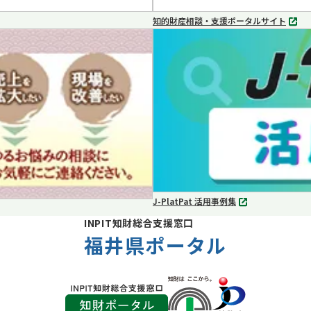
知的財産相談・支援ポータルサイト
別
タ
ブ
で
開
く
J-PlatPat 活用事例集
別
タ
INPIT知財総合支援窓口
ブ
福井県ポータル
で
開
く