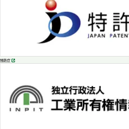
開
く
特許庁
別
タ
ブ
で
開
く