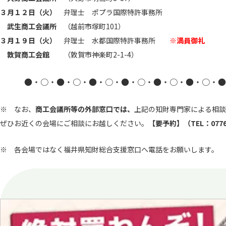
３月１２日（火）
弁理士 ポプラ国際特許事務所
武生商工会議所
（越前市塚町101）
３月１９日（火）
弁理士 水都国際特許事務所
※満員御礼
敦賀商工会館
（敦賀市神楽町2-1-4）
●・○・●・○・●・○・●・○・●・○・●・○・●
※ なお、
商工会議所等の外部窓口では、
上記の知財専門家による相談
ぜひお近くの会場にご相談にお越しください。
【要予約】（TEL：0776-
※ 各会場ではなく福井県知財総合支援窓口へ電話をお願いします。