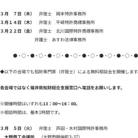
３月 ７日（木）
弁理士 岡本特許事務所
３月１４日（木）
弁理士 平崎特許商標事務所
３月２２日（金）
弁理士 北川国際特許商標事務所
弁護士 あすわ法律事務所
●・○・●・○・●・○・●・○・●・○・●・○・●・○・●
◆以下の会場でも知財専門家（弁理士）による無料相談会を開催します
各会場ではなく福井県知財総合支援窓口へ電話をお願いします。
※開催時間はいずれも
13：00～16：00
。
※相談時間は、基本1時間です。
３月 ５日（火）
弁理士 芦田・木村国際特許事務所
大野商工会議所
（大野市明倫町3-37）