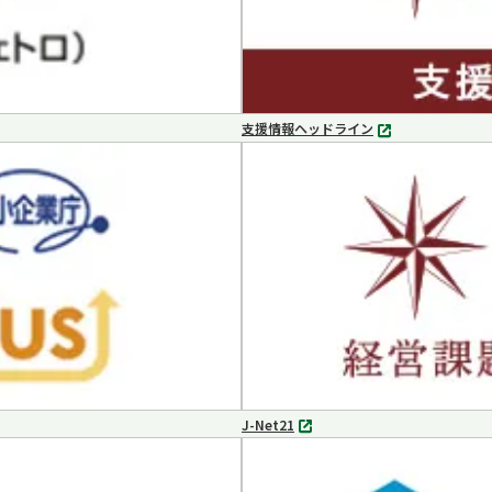
支援情報ヘッドライン
別
タ
ブ
で
開
く
J-Net21
別
タ
ブ
で