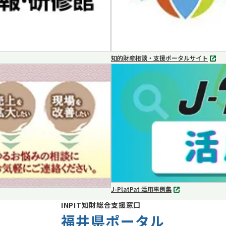
知的財産相談・支援ポータルサイト
別
タ
ブ
で
開
く
J-PlatPat 活用事例集
別
タ
INPIT知財総合支援窓口
ブ
福井県ポータル
で