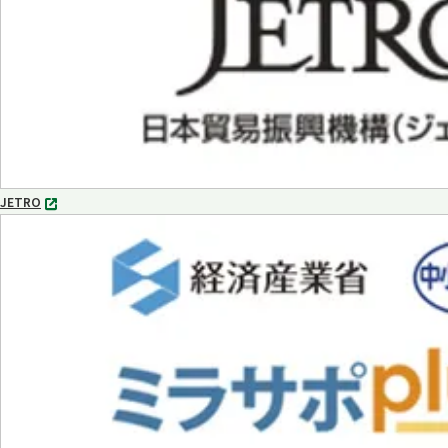
開
く
JETRO
別
タ
ブ
で
開
く