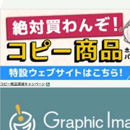
コピー商品撲滅キャンペーン
別
タ
ブ
で
開
く