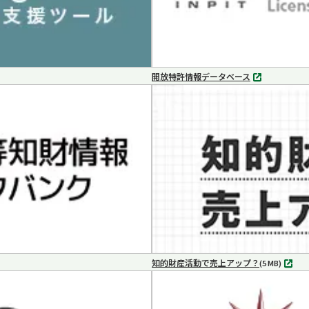
開放特許情報データベース
別
タ
ブ
で
開
く
知的財産活動で売上アップ？
MP4
(5 MB)