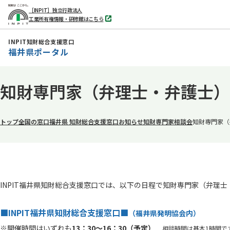
［INPIT］独立行政法人
工業所有権情報・研修館はこちら
別
タ
ブ
INPIT知財総合支援窓口
で
福井県ポータル
開
く
本
知財専門家（弁理士・弁護士）
文
へ
移
トップ
全国の窓口
福井県 知財総合支援窓口
お知らせ
知財専門家相談会
知財専門家（
動
INPIT福井県知財総合支援窓口では、以下の日程で知財専門家（弁理
■INPIT福井県知財総合支援窓口■
（福井県発明協会内）
※開催時間はいずれも
13：30～16：30（予定）
相談時間は基本1時間で