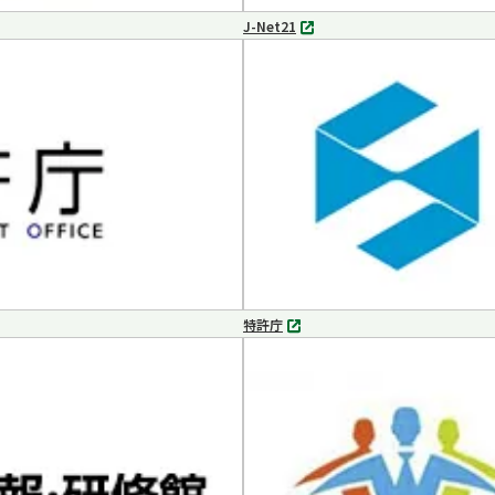
J-Net21
別
タ
ブ
で
開
く
特許庁
別
タ
ブ
で
開
く