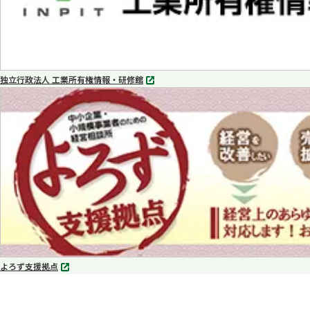
独立行政法人 工業所有権情報・研修館
別
タ
ブ
で
開
く
よろず支援拠点
別
タ
ブ
で