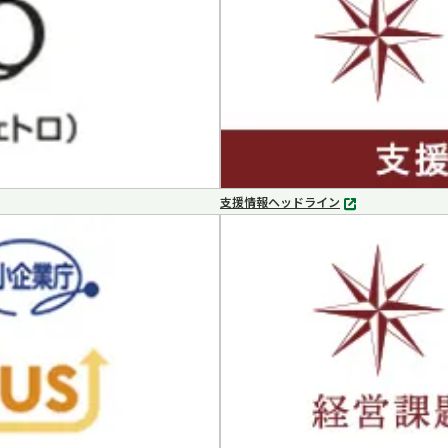
支援情報ヘッドライン
別
タ
ブ
で
開
く