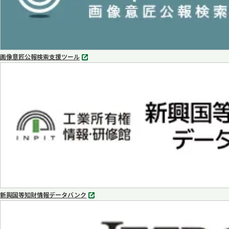
画像意匠公報検索支援ツール
別
タ
ブ
で
開
く
新興国等知財情報データバンク
別
タ
ブ
で