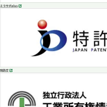
ミラサポplus
別
タ
ブ
で
開
く
特許庁
別
タ
ブ
で
開
く