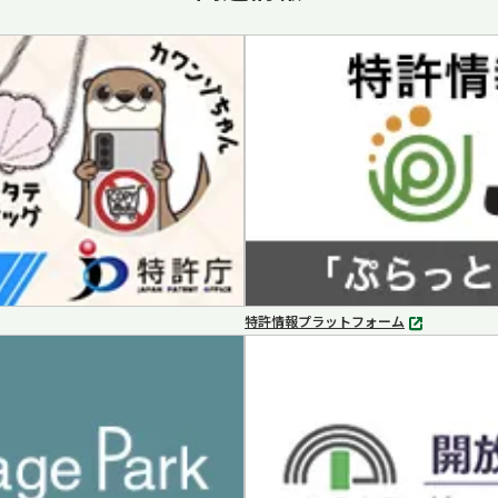
特許情報プラットフォーム
別
タ
ブ
で
開
く