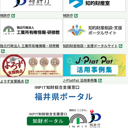
で
で
開
開
く
く
特許庁
特許庁
別
別
タ
タ
ブ
ブ
で
で
開
開
く
く
独立行政法人 工業所有権情報・研修館
知的財産相談・支援ポータルサイト
別
別
タ
タ
ブ
ブ
で
で
開
開
く
く
J-PlatPat 活用事例集
よろず支援拠点
別
別
INPIT知財総合支援窓口
タ
タ
ブ
福井県ポータル
ブ
で
で
開
開
く
く