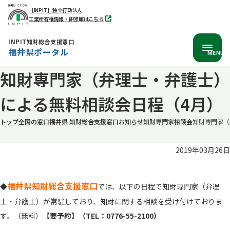
［INPIT］独立行政法人
工業所有権情報・研修館はこちら
別
タ
ブ
INPIT知財総合支援窓口
で
福井県ポータル
開
MENU
く
本
知財専門家（弁理士・弁護士）
文
による無料相談会日程（4月）
へ
移
トップ
全国の窓口
福井県 知財総合支援窓口
お知らせ
知財専門家相談会
知財専門家（
動
2019年03月26日
福井県知財総合支援窓口
◆
では、以下の日程で知財専門家（弁理
士・弁護士）が常駐しており、知財に関する相談を受け付けておりま
す。（無料）
【要予約】（TEL：0776-55-2100）