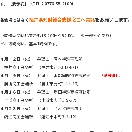
す。
【要予約】（TEL：0776-55-2100）
福井県知財総合支援窓口へ電話
をお願いします。
各会場ではなく
※開催時間はいずれも
13：00～16：00
。（※一部例外あり）
※相談時間は、基本1時間です。
４月 ２日（火）
弁理士 岡本特許事務所
福井商工会議所 （福井市西木田2-8-1）
４月 ９日（火）
弁理士 水都国際特許事務所
※満員御礼
勝山商工会議所 （勝山市元町1-18-19）
４月１６日（火）
弁理士 増田特許商標事務所
小浜商工会議所 （小浜市大手町5-32）
４月２３日（火）
弁理士 荒木特許事務所
鯖江商工会議所 （鯖江市本町3-2-12）