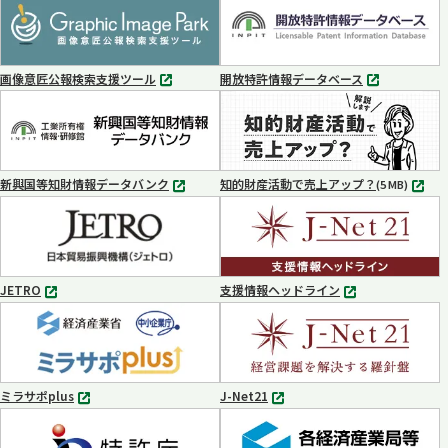
タ
タ
ブ
ブ
で
で
開
開
く
く
画像意匠公報検索支援ツール
開放特許情報データベース
別
別
タ
タ
ブ
ブ
で
で
開
開
く
く
新興国等知財情報データバンク
知的財産活動で売上アップ？
MP4
(5 MB)
別
タ
ブ
で
開
く
JETRO
支援情報ヘッドライン
別
別
タ
タ
ブ
ブ
で
で
開
開
く
く
ミラサポplus
J-Net21
別
別
タ
タ
ブ
ブ