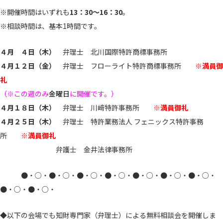
※開催時間はいずれも
13：30～16：30
。
※相談時間は、基本1時間です。
４月 ４日（木）
弁理士 北川国際特許商標事務所
４月１２日（金）
弁理士 フローライト特許商標事務所
※満員御
礼
（※この週のみ
金曜日
に開催です。）
４月１８日（木）
弁理士 川﨑特許事務所
※満員御礼
４月２５日（木）
弁理士 特許業務法人 フェニックス特許事務
所
※満員御礼
弁護士 金井法律事務所
●・○・●・○・●・○・●・○・●・○・●・○・●・○・
●・○・●・○・
◆以下の会場でも知財専門家（弁理士）による無料相談会を開催しま