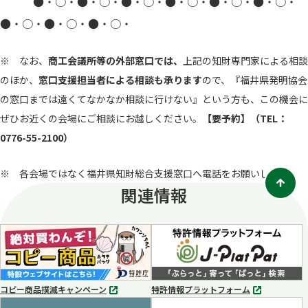
●・○・●・○・●・○・●・○・●・○・●・○・
●・○・●・○・●・○・
※ なお、
商工会議所等の外部窓口では、
上記の知財専門家による相談
のほか、
窓口支援担当者による相談も承ります
ので、『福井県発明協会
の窓口までは遠くてなかなか相談に行けない』という方も、この機会に
ぜひお近くの会場にご相談にお越しください。
【要予約】（TEL：
0776-55-2100）
※ 各会場ではなく福井県知財総合支援窓口へ電話をお願いします。
関連情報
コピー商品撲滅キャンペーン
特許情報プラットフォーム
別
別